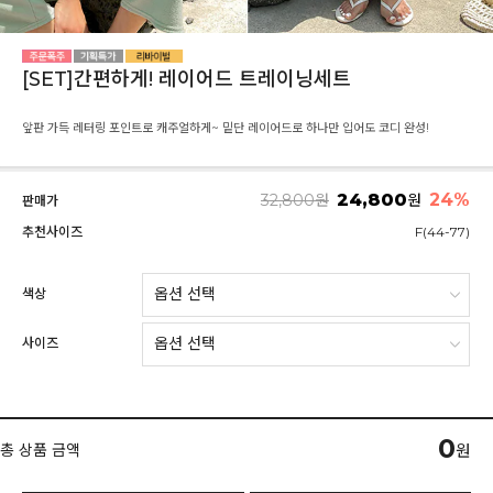
[SET]간편하게! 레이어드 트레이닝세트
앞판 가득 레터링 포인트로 캐주얼하게~ 밑단 레이어드로 하나만 입어도 코디 완성!
24,800
24
%
32,800
원
원
판매가
추천사이즈
F(44-77)
색상
사이즈
0
총 상품 금액
원