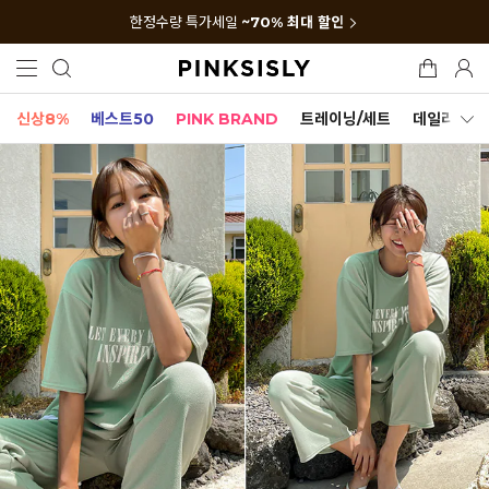
한정수량 특가세일
~70% 최대 할인
신상8%
베스트50
PINK BRAND
트레이닝/세트
데일리세트