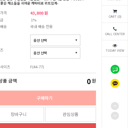
 좋은 채소들을 귀여운 캐릭터로 위트있게-
가격
43,800 원
CART (
0
)
금
1%
배송
국내 배송 전용
CALL CENTER
즈
TODAY VIEW
사이즈
F(44-77)
0
상품 금액
원
구매하기
장바구니
관심상품