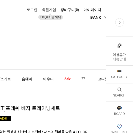
로그인
회원가입
장바구니(
0
)
마이페이지
배송조회
+10,000원혜택
BANK
KR
여름휴가
배송안내
CATEGORY
/스커트
홈웨어
아우터
Sale
77+
코디템
오늘발
SEARCH
SET]프레쉬 베지 트레이닝세트
BOARD
있는 일상에 신선한 기분전환 ! 채소의 컬러를 담은 4 COLOR
WISH LIST