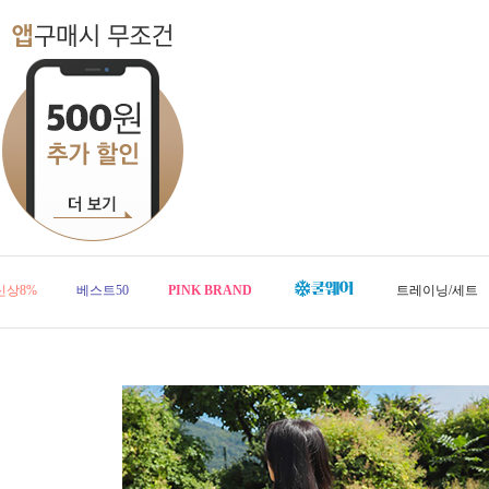
신상8%
베스트50
PINK BRAND
트레이닝/세트