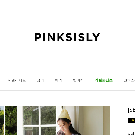
데일리세트
상의
하의
반바지
키별로팬츠
원피스
[
지쳐