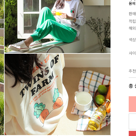
몸에
판매
적립
해외
색상
사이
추천
총 