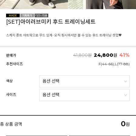
[SET]아이러브미키 후드 트레이닝세트
스케치 폰트 아트웍으로 무드 있게- 오직 핑시에서만 볼 수 있는 후드 트레이닝 셋업♥
24,800
41
%
41,800
원
원
판매가
추천사이즈
F(44-66),L(77-88)
색상
사이즈
0
총 상품 금액
원