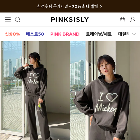
한정수량 특가세일
~70% 최대 할인
신상8%
베스트50
PINK BRAND
트레이닝/세트
데일리세트