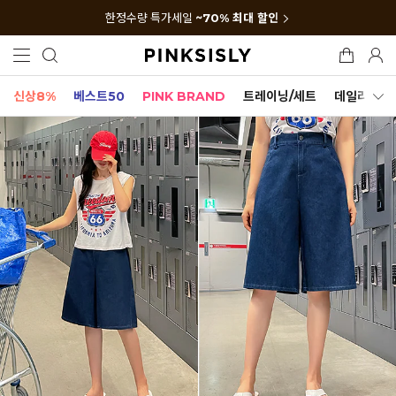
한정수량 특가세일
~70% 최대 할인
신상8%
베스트50
PINK BRAND
트레이닝/세트
데일리세트