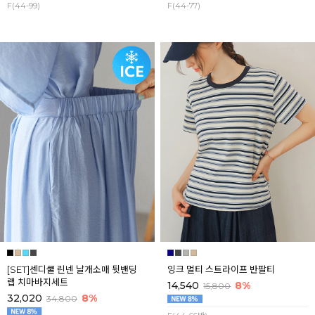
F(44-99)
F(44-77)
[SET]센디쿨 린넨 날개소매 뒷밴딩
잉크 멀티 스트라이프 반팔티
랩 치마바지세트
14,540
8%
15,800
32,020
8%
34,800