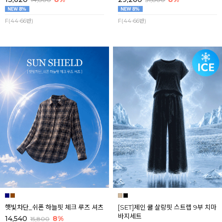
F(44-66반)
F(44-66반)
햇빛차단_쉬폰 하늘핏 체크 루즈 셔츠
[SET]제인 쿨 살랑핏 스트랩 9부 치마
바지세트
14,540
8%
15,800