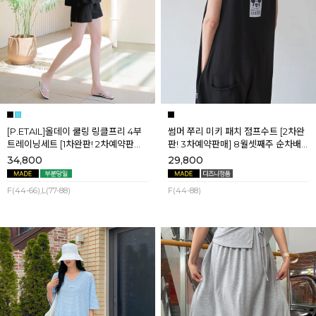
[P.ETAIL]올데이 쿨링 링클프리 4부
썸머 쭈리 미키 패치 점프수트 [2차완
트레이닝세트 [1차완판! 2차예약판매]
판! 3차예약판매] 8월셋째주 순차배
[블랙L] 8월셋째주 순차배송
송
34,800
29,800
F(44-66),L(77-88)
F(44-88)