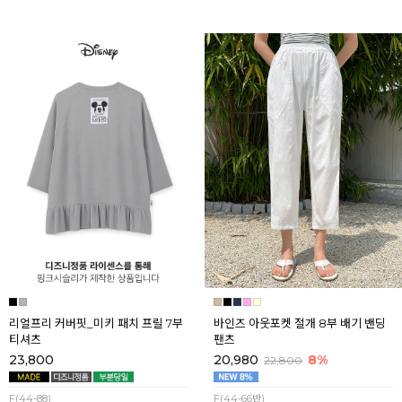
리얼프리 커버핏_미키 패치 프릴 7부
바인즈 아웃포켓 절개 8부 배기 밴딩
티셔츠
팬츠
23,800
20,980
8%
22,800
F(44-88)
F(44-66반)