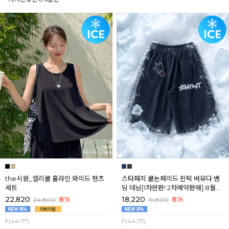
the시원_셀리쿨 훌라인 와이드 팬츠
스타패치 쿨논페이드 핀턱 버뮤다 밴
세트
딩 데님[1차완판! 2차예약판매] 8월셋
째주 순차배송
22,820
8%
18,220
8%
24,800
19,800
F(44-77)
F(44-77)