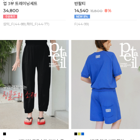
업 3부 트레이닝세트
반팔티
34,800
14,540
8%
15,800
상의_F(44-88),하의_F(44-77)
F(44-99)