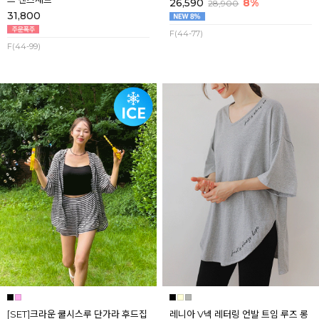
26,590
8%
28,900
31,800
F(44-77)
F(44-99)
[SET]크라운 쿨시스루 단가라 후드집
레니아 V넥 레터링 언발 트임 루즈 롱