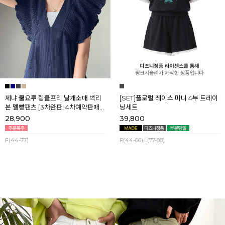
제냐 쿨요루 링클프리 날개소매 백리
[SET]플로럴 레이스 미니 4부 트레이
본 멜빵팬츠 [3차완판! 4차예약판매]
닝세트
[네이비] 8월셋째주 순차배송
28,900
39,800
F(44-77)
F(44-66),L(77-88)