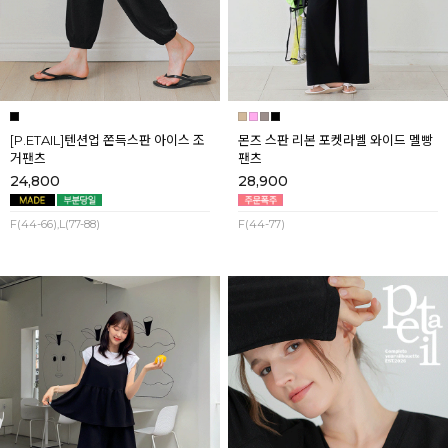
[P.ETAIL]텐션업 쫀득스판 아이스 조
몬즈 스판 리본 포켓라벨 와이드 멜빵
거팬츠
팬츠
24,800
28,900
F(44-66),L(77-88)
F(44-77)