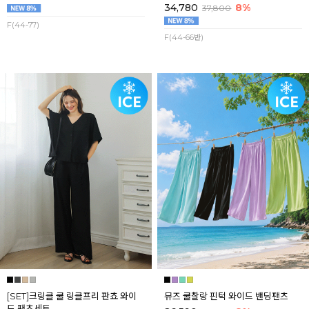
34,780
8%
37,800
F(44-77)
F(44-66반)
[SET]크링클 쿨 링클프리 판쵸 와이
뮤즈 쿨찰랑 핀턱 와이드 밴딩팬츠
드 팬츠세트