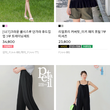
[SET]크라운 쿨시스루 단가라 후드집
리얼프리 커버핏_미키 패치 프릴 7부
업 3부 트레이닝세트
티셔츠
34,800
23,800
상의_F(44-88),하의_F(44-77)
F(44-88)