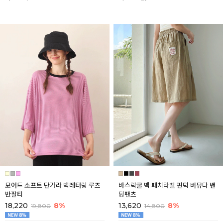
모어드 소프트 단가라 백레터링 루즈
바스락쿨 백 패치라벨 핀턱 버뮤다 밴
반팔티
딩팬츠
18,220
8%
13,620
8%
19,800
14,800