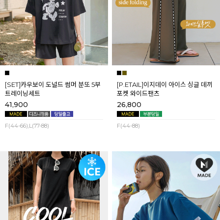
[SET]카우보이 도널드 썸머 분또 5부
[P.ETAIL]이지데이 아이스 싱글 데끼
트레이닝세트
포켓 와이드팬츠
41,900
26,800
F(44-66),L(77-88)
F(44-88)