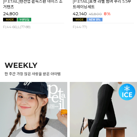
[P.ETAIL]텐션업 쫀득스판 아이스 조
[P.ETAIL]포켓 라벨 썸머 쭈리 5.5부
거팬츠
트레이닝세트
24,800
42,140
8%
45,800
F(44-66),L(77-88)
F(44-77)
WEEKLY
한 주간 가장 많은 사랑을 받은 아이템