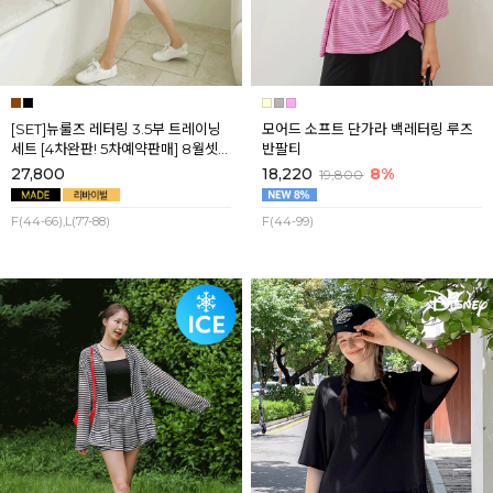
[SET]뉴룰즈 레터링 3.5부 트레이닝
모어드 소프트 단가라 백레터링 루즈
세트 [4차완판! 5차예약판매] 8월셋
반팔티
째주 순차배송
27,800
18,220
8%
19,800
F(44-66),L(77-88)
F(44-99)