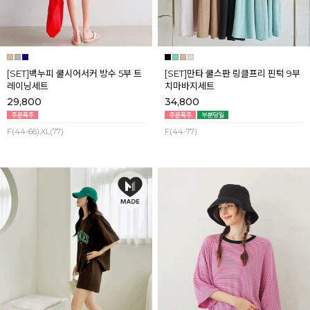
[SET]백누피 쿨시어서커 방수 5부 트
[SET]만타 쿨스판 링클프리 핀턱 9부
레이닝세트
치마바지세트
29,800
34,800
F(44-66),XL(77)
F(44-77)