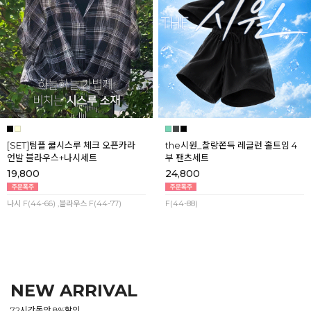
[SET]팀플 쿨시스루 체크 오픈카라
the시원_찰랑쫀득 레글런 홀트임 4
언발 블라우스+나시세트
부 팬츠세트
19,800
24,800
나시 F(44-66) ,블라우스 F(44-77)
F(44-88)
NEW ARRIVAL
72시간동안 8%할인