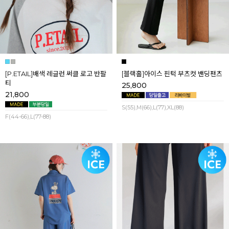
[P.ETAIL]배색 레글런 써클 로고 반팔
[블랙홀]아이스 핀턱 부츠컷 밴딩팬츠
티
25,800
21,800
S(55),M(66),L(77),XL(88)
F(44-66),L(77-88)