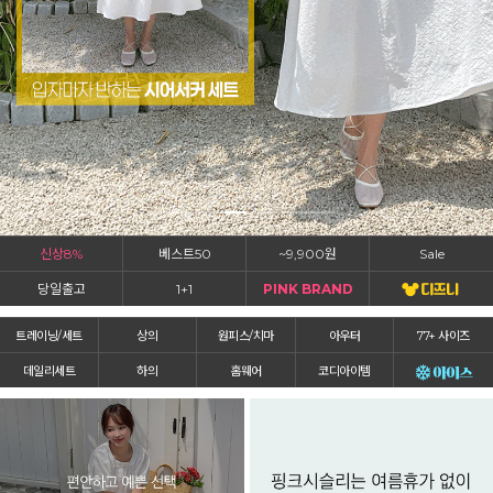
신상8%
베스트50
~9,900원
Sale
당일출고
1+1
PINK BRAND
트레이닝/세트
상의
원피스/치마
아우터
77+ 사이즈
데일리세트
하의
홈웨어
코디아이템