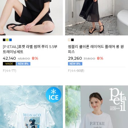
[P.ETAIL]포켓 라벨 썸머 쭈리 5.5부
썸블리 쿨쉬폰 레이어드 플레어 롱 원
트레이닝세트
피스
42,140
8%
29,260
8%
45,800
31,800
F(44-77)
F(44-66반)