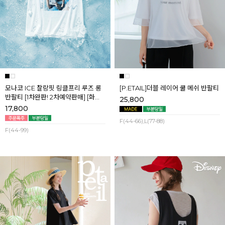
모나코 ICE 찰랑핏 링클프리 루즈 롱
[P.ETAIL]더블 레이어 쿨 메쉬 반팔티
반팔티 [1차완판! 2차예약판매] [화이
25,800
트] 8월첫째주 순차배송
17,800
F(44-66),L(77-88)
F(44-99)