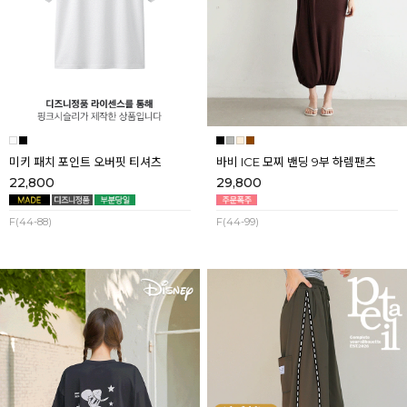
미키 패치 포인트 오버핏 티셔츠
바비 ICE 모찌 밴딩 9부 하렘팬츠
22,800
29,800
F(44-88)
F(44-99)