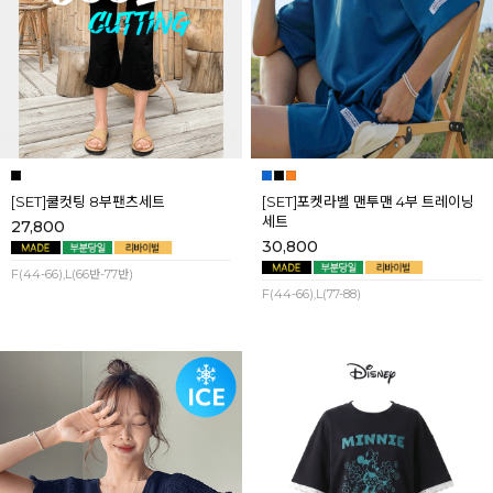
[SET]쿨컷팅 8부팬츠세트
[SET]포켓라벨 맨투맨 4부 트레이닝
세트
27,800
30,800
F(44-66),L(66반-77반)
F(44-66),L(77-88)