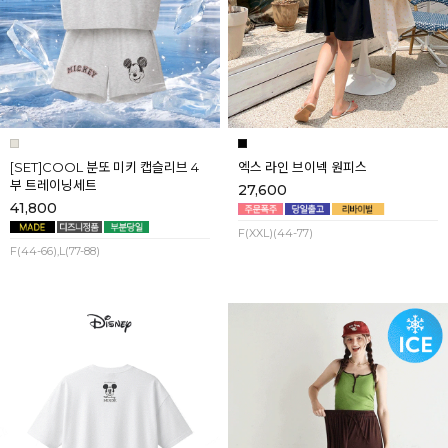
[SET]COOL 분또 미키 캡슬리브 4
엑스 라인 브이넥 원피스
부 트레이닝세트
27,600
41,800
F(XXL)(44-77)
F(44-66),L(77-88)