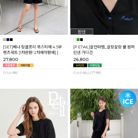
[SET]베나 링클프리 뷔스티에 4.5부
[P.ETAIL]살안타템_살랑살랑 쿨 썸머
팬츠세트 [1차완판! 2차예약판매] [네
린넨 가디건
이비,블랙] 8월셋째주 순차배송
27,800
26,800
F(44-88)
F(44-66),L(77-88)