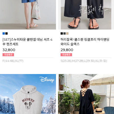
[SET]스누피타운 쿨텐셀 데님 셔츠 4
허리잘록! 쿨스판 링클프리 하이밴딩
부 팬츠세트
와이드 슬랙스
32,800
29,800
F(44-66),XL(77)
S(25-26),M(27-28),L(29-30),XL(31-32)