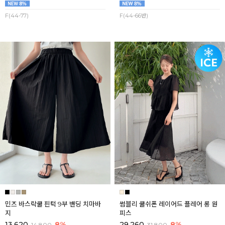
F(44-77)
F(44-66반)
민즈 바스락쿨 핀턱 9부 밴딩 치마바
썸블리 쿨쉬폰 레이어드 플레어 롱 원
지
피스
13,620
8%
29,260
8%
14,800
31,800