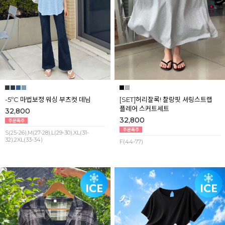
-5ºC 마법보정 워싱 부츠컷 데님
[SET]허리잘록! 찰랑핏 셔링스트랩
플레어 스커트세트
32,800
32,800
S(25-26),M(27-28),L(29-30),XL(31-
32),2XL(33-34)
F(44-77)