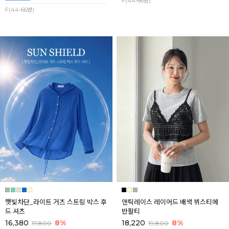
F(44-66반)
F(44-66반)
햇빛차단_라이트 거즈 스트링 박스 후
앤틱레이스 레이어드 배색 뷔스티에
드 셔츠
반팔티
16,380
8%
18,220
8%
17,800
19,800