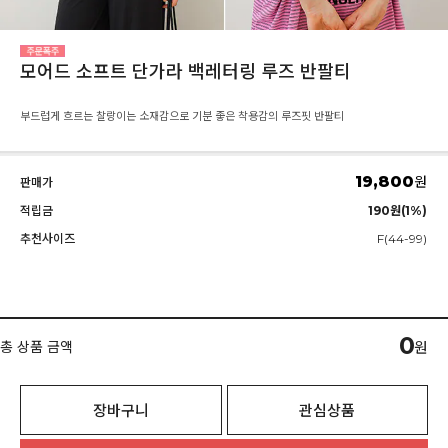
모어드 소프트 단가라 백레터링 루즈 반팔티
부드럽게 흐르는 찰랑이는 소재감으로 기분 좋은 착용감의 루즈핏 반팔티
19,800
원
판매가
적립금
190원(1%)
추천사이즈
F(44-99)
0
총 상품 금액
원
장바구니
관심상품