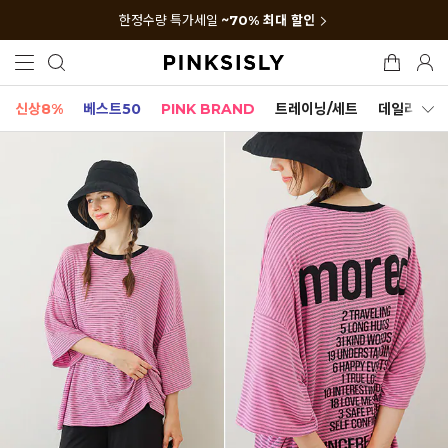
한정수량 특가세일
~70% 최대 할인
신상8%
베스트50
PINK BRAND
트레이닝/세트
데일리세트