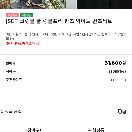
[SET]크링클 쿨 링클프리 판쵸 와이드 팬츠세트
바쁜 아침, "오늘 뭐 입지?" 코디 고민은 이제 그만! 자연스럽게 떨어지는 실루엣으로 꾸안꾸
룩 완성
[블랙] 8월셋째주 순차배송
31,800
원
판매가
적립금
310원(1%)
추천사이즈
F(44-99)
0
총 상품 금액
원
장바구니
관심상품