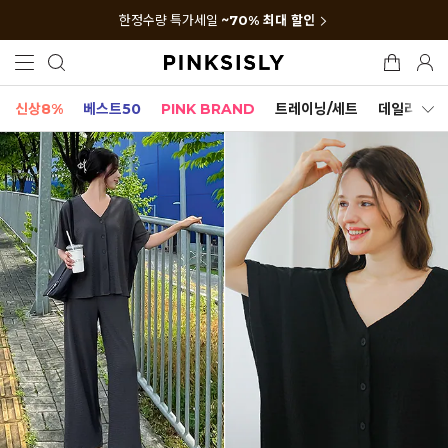
한정수량 특가세일
~70% 최대 할인
신상8%
베스트50
PINK BRAND
트레이닝/세트
데일리세트