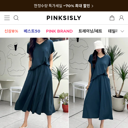
한정수량 특가세일
~70% 최대 할인
신상8%
베스트50
PINK BRAND
트레이닝/세트
데일리세트