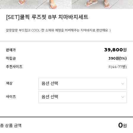
[SET]쿨픽 루즈핏 8부 치마바지세트
찰랑찰랑 부드럽고 COOL-한 소재와 체형을 커버해주는 치마바지로 편안해요 :)
39,800
원
판매가
적립금
390원(1%)
추천사이즈
F(44-77반)
색상
사이즈
0
총 상품 금액
원