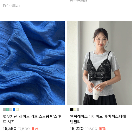
F(44-66반)
F(44-66반)
햇빛차단_라이트 거즈 스트링 박스 후
앤틱레이스 레이어드 배색 뷔스티에
드 셔츠
반팔티
16,380
8%
18,220
8%
17,800
19,800