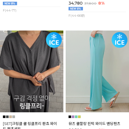
34,780
8%
37,800
F(44-77)
F(44-66반)
[SET]크링클 쿨 링클프리 판쵸 와이
뮤즈 쿨찰랑 핀턱 와이드 밴딩팬츠
드 팬츠세트