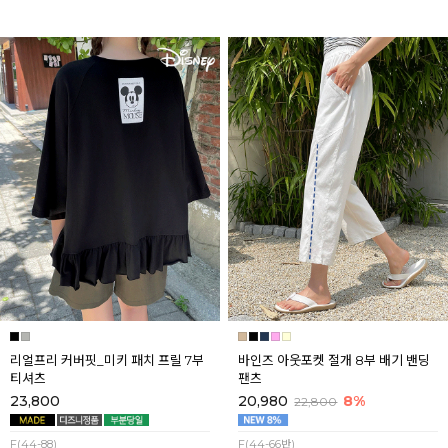
리얼프리 커버핏_미키 패치 프릴 7부
바인즈 아웃포켓 절개 8부 배기 밴딩
티셔츠
팬츠
23,800
20,980
8%
22,800
F(44-88)
F(44-66반)