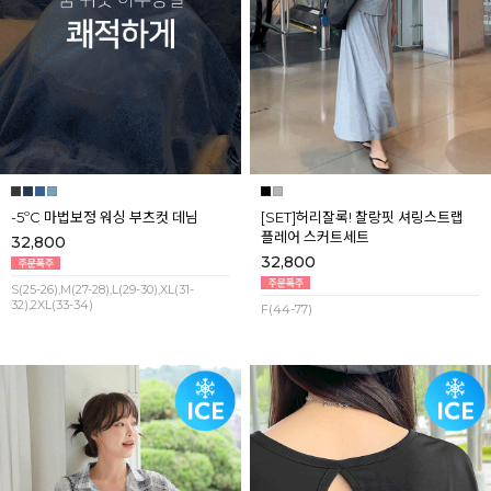
-5ºC 마법보정 워싱 부츠컷 데님
[SET]허리잘록! 찰랑핏 셔링스트랩
플레어 스커트세트
32,800
32,800
S(25-26),M(27-28),L(29-30),XL(31-
32),2XL(33-34)
F(44-77)