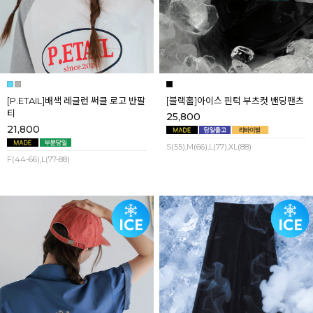
[P.ETAIL]배색 레글런 써클 로고 반팔
[블랙홀]아이스 핀턱 부츠컷 밴딩팬츠
티
25,800
21,800
S(55),M(66),L(77),XL(88)
F(44-66),L(77-88)