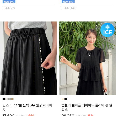
F(44-77)
F(44-66반)
민즈 바스락쿨 핀턱 9부 밴딩 치마바
썸블리 쿨쉬폰 레이어드 플레어 롱 원
지
피스
13,620
8%
29,260
8%
14,800
31,800