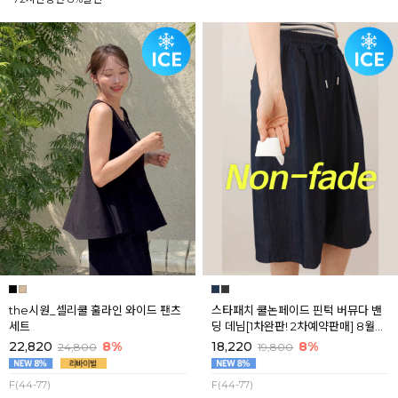
the시원_셀리쿨 훌라인 와이드 팬츠
스타패치 쿨논페이드 핀턱 버뮤다 밴
세트
딩 데님[1차완판! 2차예약판매] 8월셋
째주 순차배송
22,820
8%
18,220
8%
24,800
19,800
F(44-77)
F(44-77)