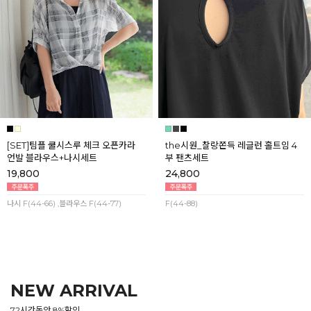
[SET]팀플 쿨시스루 체크 오픈카라
the시원_찰랑쫀득 레글런 홀트임 4
언발 블라우스+나시세트
부 팬츠세트
19,800
24,800
나시 F(44-66) ,블라우스 F(44-77)
F(44-88)
NEW ARRIVAL
72시간동안 8%할인