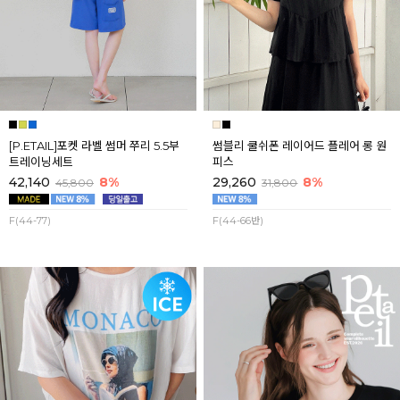
[P.ETAIL]포켓 라벨 썸머 쭈리 5.5부
썸블리 쿨쉬폰 레이어드 플레어 롱 원
트레이닝세트
피스
42,140
8%
29,260
8%
45,800
31,800
F(44-77)
F(44-66반)