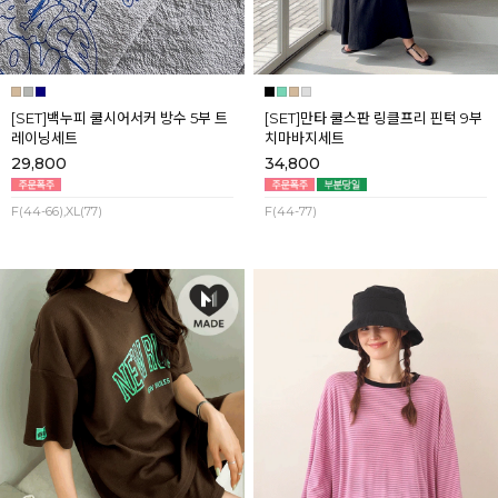
[SET]백누피 쿨시어서커 방수 5부 트
[SET]만타 쿨스판 링클프리 핀턱 9부
레이닝세트
치마바지세트
29,800
34,800
F(44-66),XL(77)
F(44-77)