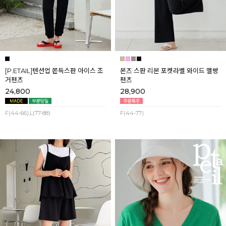
[P.ETAIL]텐션업 쫀득스판 아이스 조
몬즈 스판 리본 포켓라벨 와이드 멜빵
거팬츠
팬츠
24,800
28,900
F(44-66),L(77-88)
F(44-77)