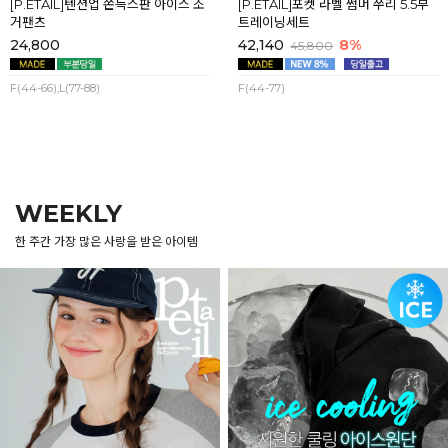
[P.ETAIL]텐션업 쫀득스판 아이스 조
[P.ETAIL]포켓 라벨 썸머 쭈리 5.5부
거팬츠
트레이닝세트
24,800
42,140
8%
45,800
F(44-66),L(77-88)
F(44-77)
WEEKLY
한 주간 가장 많은 사랑을 받은 아이템