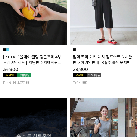
[P.ETAIL]올데이 쿨링 링클프리 4부
썸머 쭈리 미키 패치 점프수트 [2차완
트레이닝세트 [1차완판! 2차예약판매]
판! 3차예약판매] 8월셋째주 순차배
[블랙L] 8월셋째주 순차배송
송
34,800
29,800
F(44-66),L(77-88)
F(44-88)