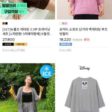
[SET]뉴룰즈 레터링 3.5부 트레이닝
모어드 소프트 단가라 백레터링 루즈
세트 [4차완판! 5차예약판매] 8월셋
반팔티
째주 순차배송
27,800
18,220
8%
19,800
F(44-66),L(77-88)
F(44-99)