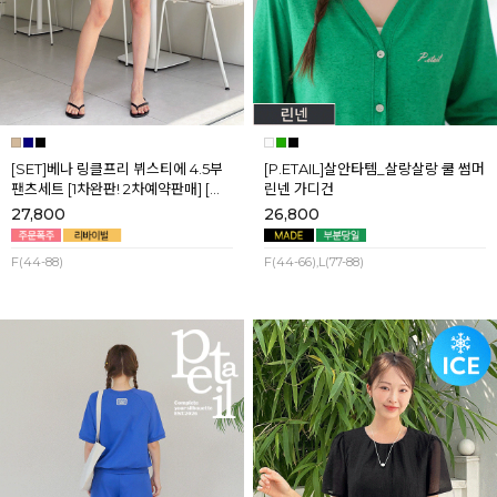
[SET]베나 링클프리 뷔스티에 4.5부
[P.ETAIL]살안타템_살랑살랑 쿨 썸머
팬츠세트 [1차완판! 2차예약판매] [네
린넨 가디건
이비,블랙] 8월셋째주 순차배송
27,800
26,800
F(44-88)
F(44-66),L(77-88)