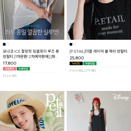
모나코 ICE 찰랑핏 링클프리 루즈 롱
[P.ETAIL]더블 레이어 쿨 메쉬 반팔티
반팔티 [1차완판! 2차예약판매] [화이
25,800
트] 8월첫째주 순차배송
17,800
F(44-66),L(77-88)
F(44-99)