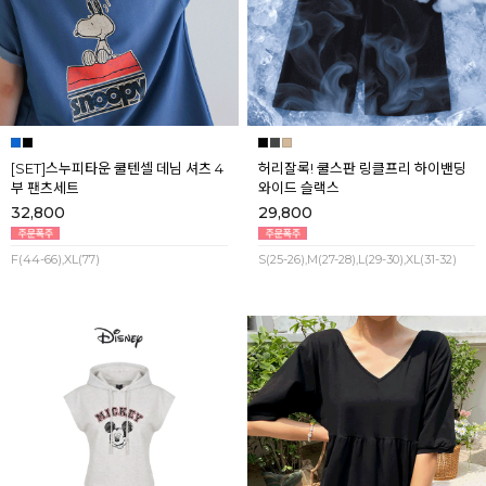
[SET]스누피타운 쿨텐셀 데님 셔츠 4
허리잘록! 쿨스판 링클프리 하이밴딩
부 팬츠세트
와이드 슬랙스
32,800
29,800
F(44-66),XL(77)
S(25-26),M(27-28),L(29-30),XL(31-32)