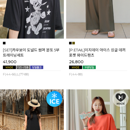
[SET]카우보이 도널드 썸머 분또 5부
[P.ETAIL]이지데이 아이스 싱글 데끼
트레이닝세트
포켓 와이드팬츠
41,900
26,800
F(44-66),L(77-88)
F(44-88)