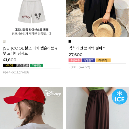
[SET]COOL 분또 미키 캡슬리브 4
엑스 라인 브이넥 원피스
부 트레이닝세트
27,600
41,800
F(XXL)(44-77)
F(44-66),L(77-88)