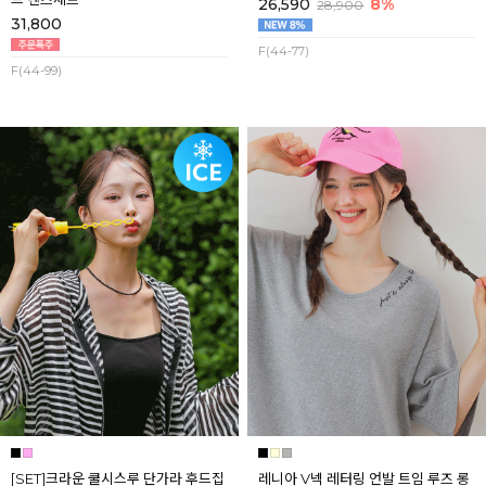
26,590
8%
28,900
31,800
F(44-77)
F(44-99)
[SET]크라운 쿨시스루 단가라 후드집
레니아 V넥 레터링 언발 트임 루즈 롱