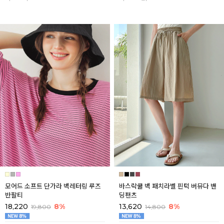
모어드 소프트 단가라 백레터링 루즈
바스락쿨 백 패치라벨 핀턱 버뮤다 밴
반팔티
딩팬츠
18,220
8%
13,620
8%
19,800
14,800