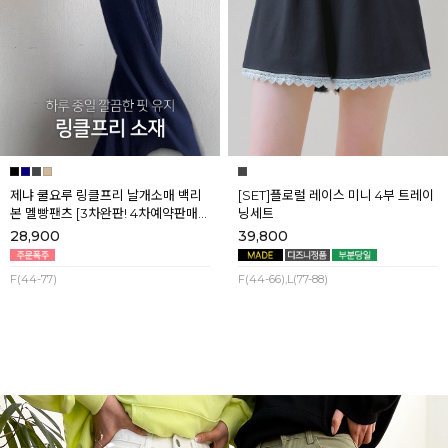
제냐 쿨요루 링클프리 날개소매 백리
[SET]플로럴 레이스 미니 4부 트레이
본 멜빵팬츠 [3차완판! 4차예약판매]
닝세트
[네이비] 8월셋째주 순차배송
28,900
39,800
F(44-77)
F(44-66),L(77-88)