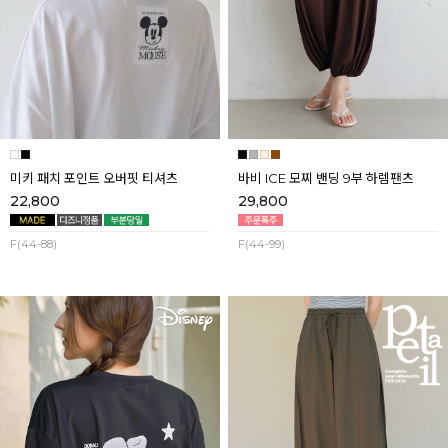
미키 패치 포인트 오버핏 티셔츠
바비 ICE 모찌 밴딩 9부 하렘팬츠
22,800
29,800
F(44-88)
F(44-99)