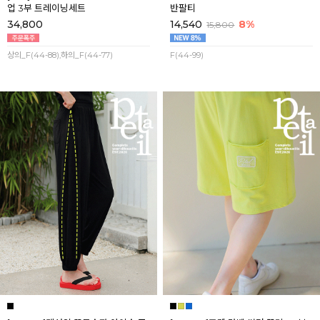
업 3부 트레이닝세트
반팔티
34,800
14,540
8%
15,800
상의_F(44-88),하의_F(44-77)
F(44-99)