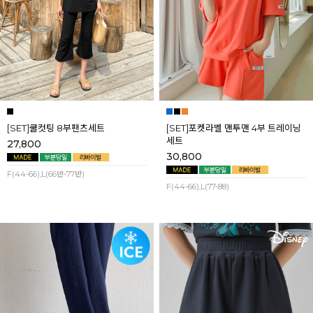
[SET]쿨컷팅 8부팬츠세트
[SET]포켓라벨 맨투맨 4부 트레이닝
세트
27,800
30,800
F(44-66),L(66반-77반)
F(44-66),L(77-88)