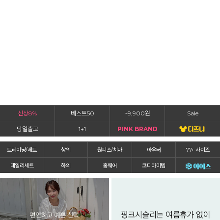
신상8%
베스트50
~9,900원
Sale
당일출고
1+1
PINK BRAND
트레이닝/세트
상의
원피스/치마
아우터
77+ 사이즈
데일리세트
하의
홈웨어
코디아이템