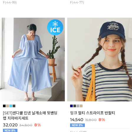
F(44-99)
F(44-77)
[SET]센디쿨 린넨 날개소매 뒷밴딩
잉크 멀티 스트라이프 반팔티
랩 치마바지세트
14,540
8%
15,800
32,020
8%
34,800