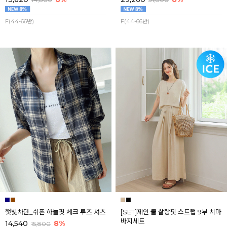
F(44-66반)
F(44-66반)
햇빛차단_쉬폰 하늘핏 체크 루즈 셔츠
[SET]제인 쿨 살랑핏 스트랩 9부 치마
바지세트
14,540
8%
15,800