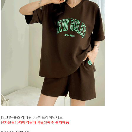
[SET]뉴룰즈 레터링 3.5부 트레이닝세트
[4차완판! 5차예약판매] 8월셋째주 순차배송