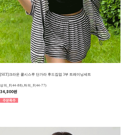
[SET]크라운 쿨시스루 단가라 후드집업 3부 트레이닝세트
상의_F(44-88),하의_F(44-77)
34,800원