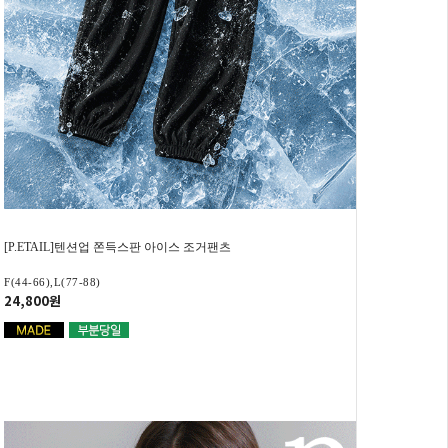
[P.ETAIL]텐션업 쫀득스판 아이스 조거팬츠
F(44-66),L(77-88)
24,800원