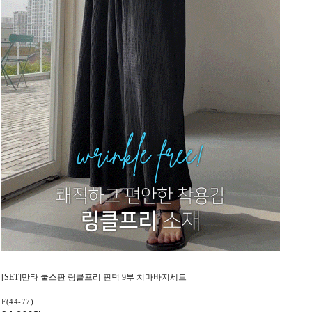
[SET]만타 쿨스판 링클프리 핀턱 9부 치마바지세트
F(44-77)