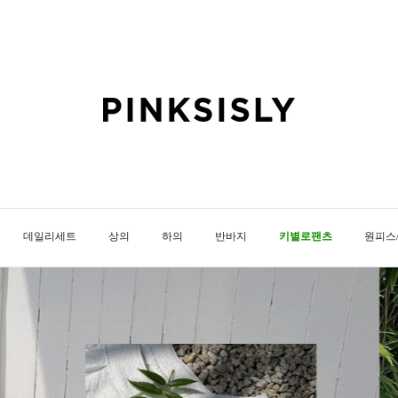
데일리세트
상의
하의
반바지
키별로팬츠
원피스