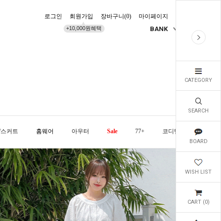
로그인
회원가입
장바구니(
0
)
마이페이지
배송조회
+10,000원혜택
BANK
KR
CATEGORY
SEARCH
/스커트
홈웨어
아우터
Sale
77+
코디템
오늘발
BOARD
WISH LIST
CART (
0
)