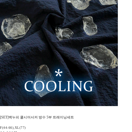
[SET]백누피 쿨시어서커 방수 5부 트레이닝세트
F(44-66),XL(77)