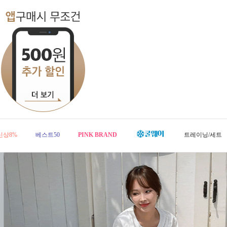
신상8%
베스트50
PINK BRAND
트레이닝/세트