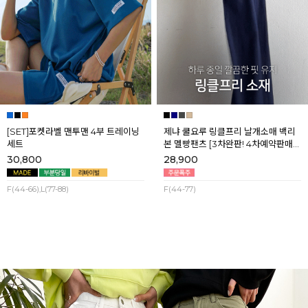
[SET]포켓라벨 맨투맨 4부 트레이닝
제냐 쿨요루 링클프리 날개소매 백리
세트
본 멜빵팬츠 [3차완판! 4차예약판매]
[네이비] 8월셋째주 순차배송
30,800
28,900
F(44-66),L(77-88)
F(44-77)