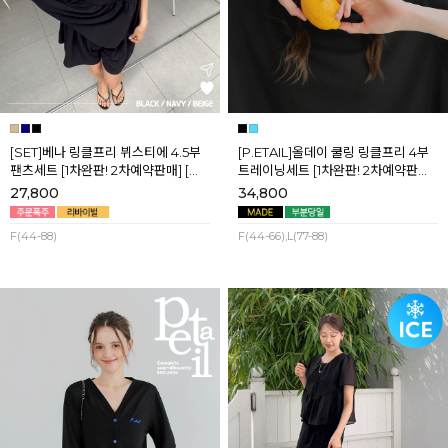
[SET]베나 링클프리 뷔스티에 4.5부
[P.ETAIL]올데이 쿨링 링클프리 4부
팬츠세트 [1차완판! 2차예약판매] [네
트레이닝세트 [1차완판! 2차예약판매]
이비,블랙] 8월셋째주 순차배송
[블랙L] 8월셋째주 순차배송
27,800
34,800
F(44-88)
F(44-66),L(77-88)