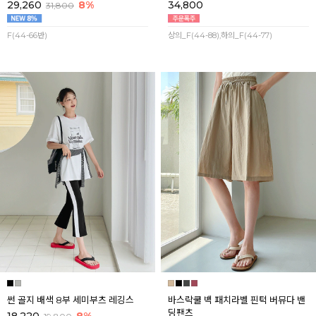
29,260
8%
34,800
31,800
F(44-66반)
상의_F(44-88),하의_F(44-77)
썬 골지 배색 8부 세미부츠 레깅스
바스락쿨 백 패치라벨 핀턱 버뮤다 밴
딩팬츠