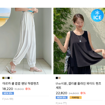
아르카 쿨 쫀쫀 밴딩 하렘팬츠
the시원_셀리쿨 훌라인 와이드 팬츠
세트
18,220
8%
19,800
22,820
8%
24,800
F(44-99)
F(44-77)