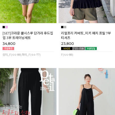
[SET]크라운 쿨시스루 단가라 후드집
리얼프리 커버핏_미키 패치 프릴 7부
업 3부 트레이닝세트
티셔츠
34,800
23,800
상의_F(44-88),하의_F(44-77)
F(44-88)