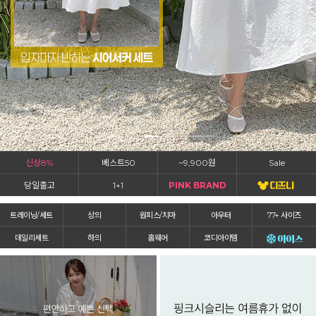
신상8%
베스트50
~9,900원
Sale
당일출고
1+1
PINK BRAND
트레이닝/세트
상의
원피스/치마
아우터
77+ 사이즈
데일리세트
하의
홈웨어
코디아이템