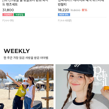
[SET]크링클 쿨 링클프리 판쵸 와이
앤틱레이스 레이어드 배색 뷔스티에
드 팬츠세트
반팔티
31,800
18,220
8%
19,800
F(44-99)
F(44-66반)
WEEKLY
한 주간 가장 많은 사랑을 받은 아이템