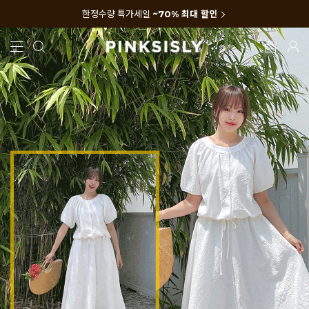
한정수량 특가세일
~70% 최대 할인