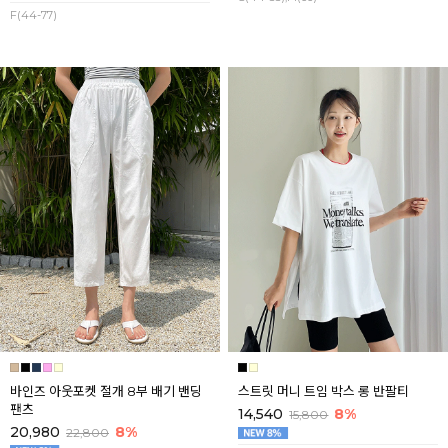
F(44-77)
바인즈 아웃포켓 절개 8부 배기 밴딩
스트릿 머니 트임 박스 롱 반팔티
팬츠
14,540
8%
15,800
20,980
8%
22,800