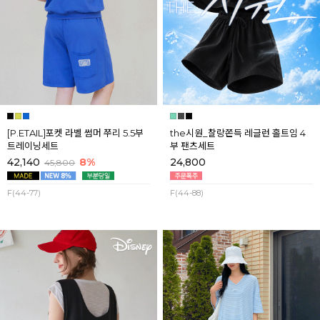
[P.ETAIL]포켓 라벨 썸머 쭈리 5.5부
the시원_찰랑쫀득 레글런 홀트임 4
트레이닝세트
부 팬츠세트
42,140
8%
24,800
45,800
F(44-77)
F(44-88)