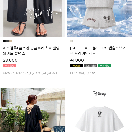
허리잘록! 쿨스판 링클프리 하이밴딩
[SET]COOL 분또 미키 캡슬리브 4
와이드 슬랙스
부 트레이닝세트
29,800
41,800
S(25-26),M(27-28),L(29-30),XL(31-32)
F(44-66),L(77-88)