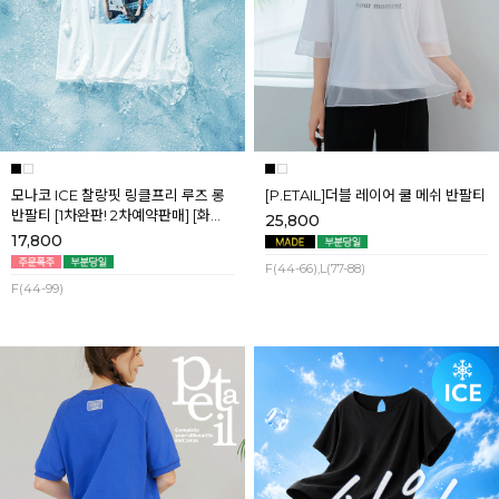
모나코 ICE 찰랑핏 링클프리 루즈 롱
[P.ETAIL]더블 레이어 쿨 메쉬 반팔티
반팔티 [1차완판! 2차예약판매] [화이
25,800
트] 8월둘째주 순차배송
17,800
F(44-66),L(77-88)
F(44-99)