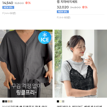
랩 치마바지세트
14,540
8%
15,800
32,020
8%
34,800
F(44-66반)
F(44-66반)