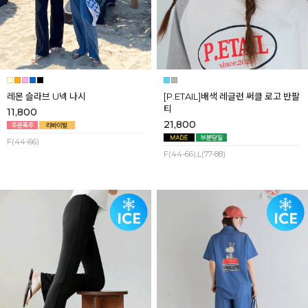
레몬 슬라브 U넥 나시
[P.ETAIL]배색 레글런 써클 로고 반팔
티
11,800
21,800
F(44-66)
F(44-66),L(77-88)