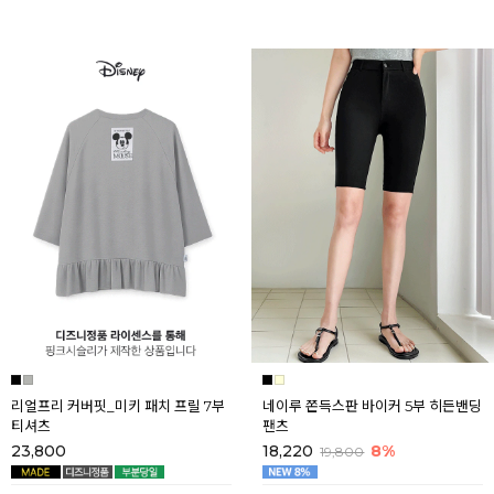
리얼프리 커버핏_미키 패치 프릴 7부
네이루 쫀득스판 바이커 5부 히든밴딩
티셔츠
팬츠
23,800
18,220
8%
19,800