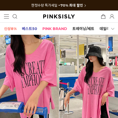
한정수량 특가세일
~70% 최대 할인
신상8%
베스트50
PINK BRAND
트레이닝/세트
데일리세트