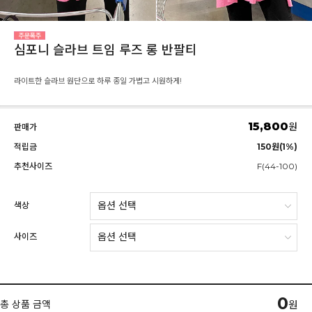
심포니 슬라브 트임 루즈 롱 반팔티
라이트한 슬라브 원단으로 하루 종일 가볍고 시원하게!
15,800
원
판매가
적립금
150원(1%)
추천사이즈
F(44-100)
색상
사이즈
0
총 상품 금액
원