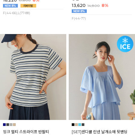
18,220
8%
19,800
13,620
8%
14,800
F(44-66),L(77-88)
F(44-77)
잉크 멀티 스트라이프 반팔티
[SET]센디쿨 린넨 날개소매 뒷밴딩