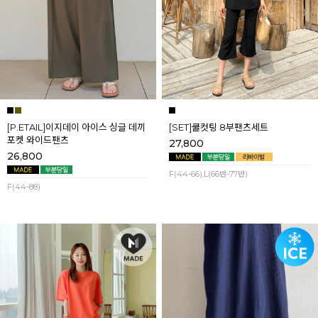
[P.ETAIL]이지데이 아이스 싱글 데끼
[SET]쿨컷팅 8부팬츠세트
포켓 와이드팬츠
27,800
26,800
F(44-66),L(66반-77반)
F(44-88)