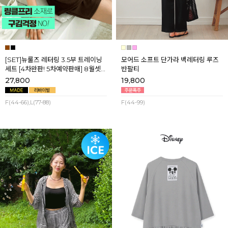
[SET]뉴룰즈 레터링 3.5부 트레이닝
모어드 소프트 단가라 백레터링 루즈
세트 [4차완판! 5차예약판매] 8월셋
반팔티
째주 순차배송
27,800
19,800
F(44-66),L(77-88)
F(44-99)