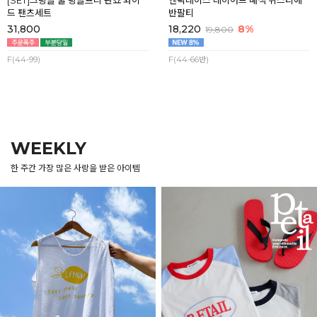
[SET]크링클 쿨 링클프리 판쵸 와이
앤틱레이스 레이어드 배색 뷔스티에
드 팬츠세트
반팔티
31,800
18,220
8%
19,800
F(44-99)
F(44-66반)
WEEKLY
한 주간 가장 많은 사랑을 받은 아이템