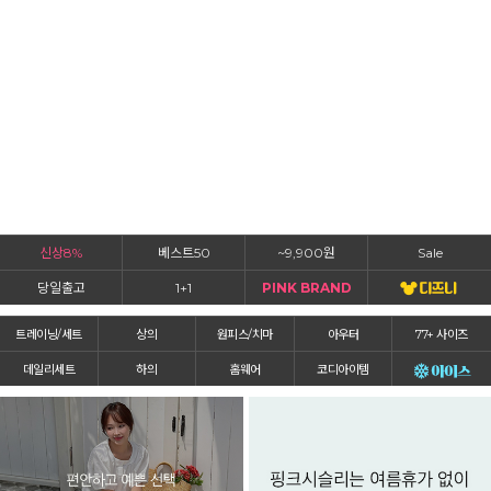
신상8%
베스트50
~9,900원
Sale
당일출고
1+1
PINK BRAND
트레이닝/세트
상의
원피스/치마
아우터
77+ 사이즈
데일리세트
하의
홈웨어
코디아이템