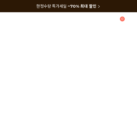
한정수량 특가세일
~70% 최대 할인
0