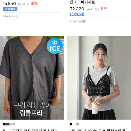
랩 치마바지세트
14,540
8%
15,800
32,020
8%
34,800
F(44-66반)
F(44-66반)