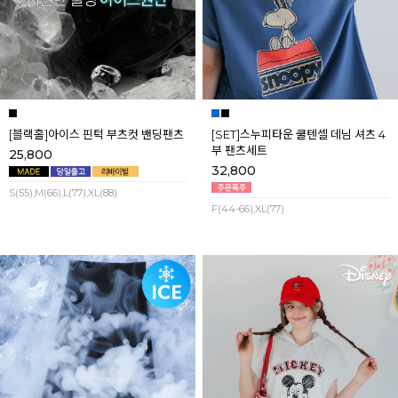
[블랙홀]아이스 핀턱 부츠컷 밴딩팬츠
[SET]스누피타운 쿨텐셀 데님 셔츠 4
부 팬츠세트
25,800
32,800
S(55),M(66),L(77),XL(88)
F(44-66),XL(77)