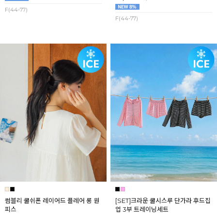
F(44-77)
F(44-77)
썸블리 쿨쉬폰 레이어드 플레어 롱 원
[SET]크라운 쿨시스루 단가라 후드집
피스
업 3부 트레이닝세트