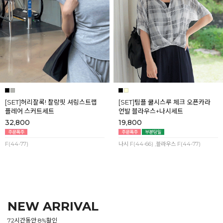
[SET]허리잘록! 찰랑핏 셔링스트랩
[SET]팀플 쿨시스루 체크 오픈카라
플레어 스커트세트
언발 블라우스+나시세트
32,800
19,800
F(44-77)
나시 F(44-66) ,블라우스 F(44-77)
NEW ARRIVAL
72시간동안 8%할인