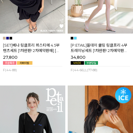
[SET]베나 링클프리 뷔스티에 4.5부
[P.ETAIL]올데이 쿨링 링클프리 4부
팬츠세트 [1차완판! 2차예약판매] [네
트레이닝세트 [1차완판! 2차예약판매]
이비,블랙] 8월셋째주 순차배송
[블랙L] 8월셋째주 순차배송
27,800
34,800
F(44-88)
F(44-66),L(77-88)