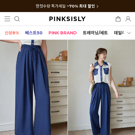
한정수량 특가세일
~70% 최대 할인
신상8%
베스트50
PINK BRAND
트레이닝/세트
데일리세트