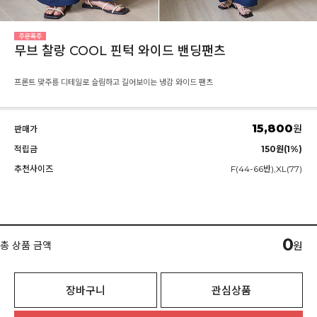
무브 찰랑 COOL 핀턱 와이드 밴딩팬츠
프론트 맞주름 디테일로 슬림하고 길어보이는 냉감 와이드 팬츠
15,800
원
판매가
적립금
150원(1%)
추천사이즈
F(44-66반),XL(77)
0
총 상품 금액
원
장바구니
관심상품