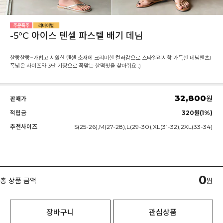
-5ºC 아이스 텐셀 파스텔 배기 데님
찰랑찰랑~가볍고 시원한 텐셀 소재에 크리미한 컬러감으로 스타일리시함 가득한 데님팬츠!
폭넓은 사이즈와 3단 기장으로 꼭맞는 찰떡핏을 찾아줘요 :)
32,800
원
판매가
적립금
320원(1%)
추천사이즈
S(25-26),M(27-28),L(29-30),XL(31-32),2XL(33-34)
0
총 상품 금액
원
장바구니
관심상품