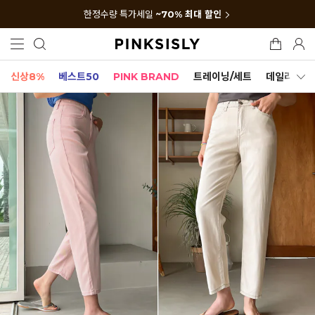
한정수량 특가세일
~70% 최대 할인
신상8%
베스트50
PINK BRAND
트레이닝/세트
데일리세트