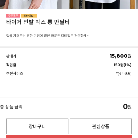
타이거 언발 박스 롱 반팔티
힙을 가려주는 롱한 기장에 밑단 라운드 디테일로 편안하게~
15,800
원
판매가
적립금
150원(1%)
추천사이즈
F(44-88)
0
총 상품 금액
원
장바구니
관심상품