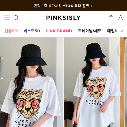
한정수량 특가세일
~70% 최대 할인
신상8%
베스트50
PINK BRAND
트레이닝/세트
데일리세트