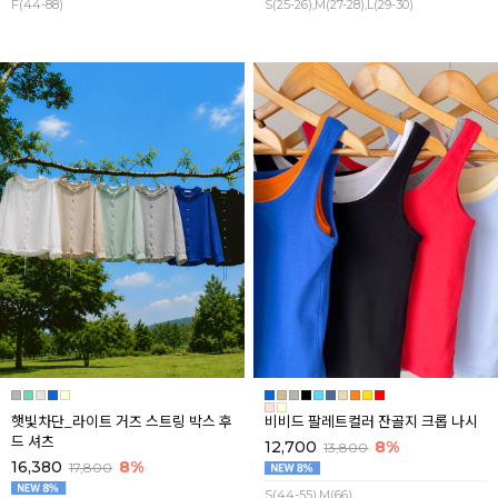
F(44-88)
S(25-26),M(27-28),L(29-30)
햇빛차단_라이트 거즈 스트링 박스 후
비비드 팔레트컬러 잔골지 크롭 나시
드 셔츠
12,700
8%
13,800
16,380
8%
17,800
S(44-55),M(66)