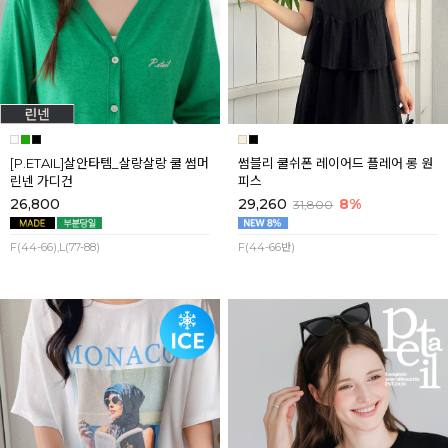
[P.ETAIL]살안타템_살랑살랑 쿨 썸머
썸블리 쿨쉬폰 레이어드 플레어 롱 원
린넨 가디건
피스
26,800
29,260
8%
31,800
F(44-66),L(77-88)
F(44-66반)