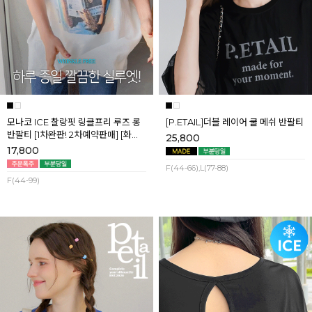
모나코 ICE 찰랑핏 링클프리 루즈 롱
[P.ETAIL]더블 레이어 쿨 메쉬 반팔티
반팔티 [1차완판! 2차예약판매] [화이
25,800
트] 8월둘째주 순차배송
17,800
F(44-66),L(77-88)
F(44-99)