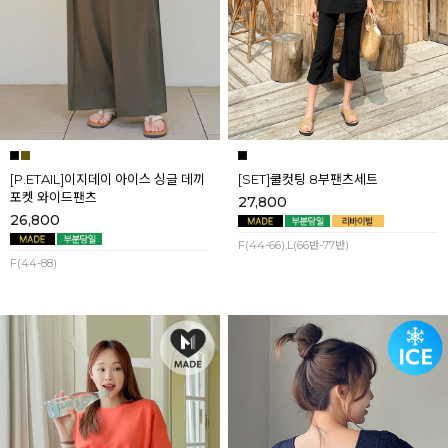
[P.ETAIL]이지데이 아이스 싱글 데끼
[SET]쿨컷팅 8부팬츠세트
포켓 와이드팬츠
27,800
26,800
F(44-66),L(66반-77반)
F(44-88)