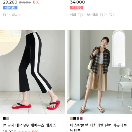
29,260
8%
34,800
31,800
F(44-66반)
상의_F(44-88),하의_F(44-77)
썬 골지 배색 8부 세미부츠 레깅스
바스락쿨 백 패치라벨 핀턱 버뮤다 밴
딩팬츠