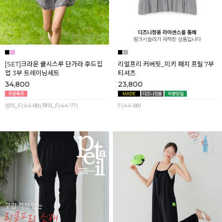
[SET]크라운 쿨시스루 단가라 후드집
리얼프리 커버핏_미키 패치 프릴 7부
업 3부 트레이닝세트
티셔츠
34,800
23,800
상의_F(44-88),하의_F(44-77)
F(44-88)