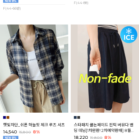
F(44-88)
F(44-66반)
햇빛차단_쉬폰 하늘핏 체크 루즈 셔츠
스타패치 쿨논페이드 핀턱 버뮤다 밴
딩 데님[1차완판! 2차예약판매] 8월셋
14,540
8%
15,800
째주 순차배송
18,220
8%
19,800