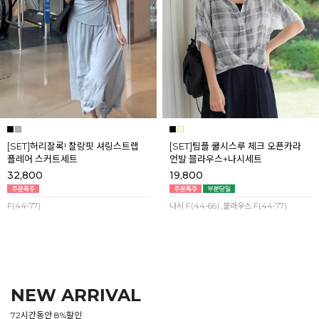
[SET]허리잘록! 찰랑핏 셔링스트랩
[SET]팀플 쿨시스루 체크 오픈카라
플레어 스커트세트
언발 블라우스+나시세트
32,800
19,800
F(44-77)
나시 F(44-66) ,블라우스 F(44-77)
NEW ARRIVAL
72시간동안 8%할인