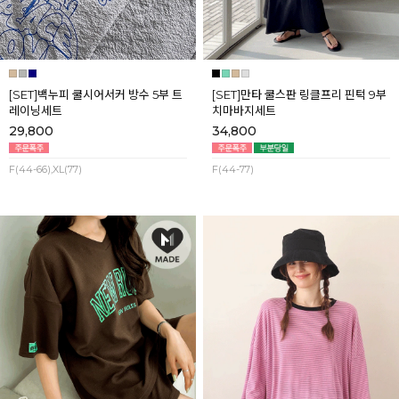
[SET]백누피 쿨시어서커 방수 5부 트
[SET]만타 쿨스판 링클프리 핀턱 9부
레이닝세트
치마바지세트
29,800
34,800
F(44-66),XL(77)
F(44-77)