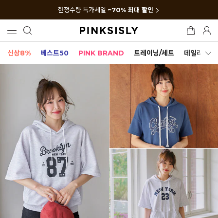
한정수량 특가세일
~70% 최대 할인
신상8%
베스트50
PINK BRAND
트레이닝/세트
데일리세트