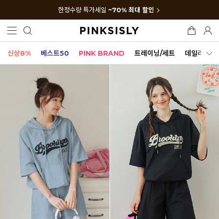
한정수량 특가세일
~70% 최대 할인
신상8%
베스트50
PINK BRAND
트레이닝/세트
데일리세트