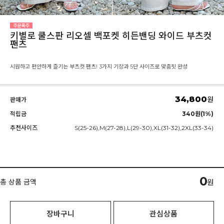
키별로 쿨스판 리오셀 백포켓 히든밴딩 와이드 부츠컷
팬츠
시원하고 편안하게 즐기는 부츠컷 팬츠! 3가지 기장과 5단 사이즈로 맞춤핏 완성
34,800
원
판매가
적립금
340원(1%)
추천사이즈
S(25-26),M(27-28),L(29-30),XL(31-32),2XL(33-34)
0
총 상품 금액
원
장바구니
관심상품