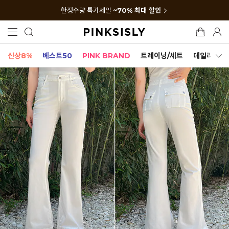
한정수량 특가세일
~70% 최대 할인
신상8%
베스트50
PINK BRAND
트레이닝/세트
데일리세트