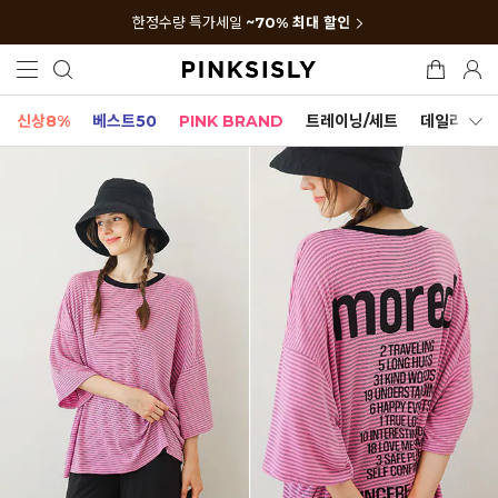
한정수량 특가세일
~70% 최대 할인
신상8%
베스트50
PINK BRAND
트레이닝/세트
데일리세트