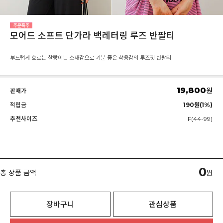
모어드 소프트 단가라 백레터링 루즈 반팔티
부드럽게 흐르는 찰랑이는 소재감으로 기분 좋은 착용감의 루즈핏 반팔티
19,800
원
판매가
적립금
190원(1%)
추천사이즈
F(44-99)
0
총 상품 금액
원
장바구니
관심상품