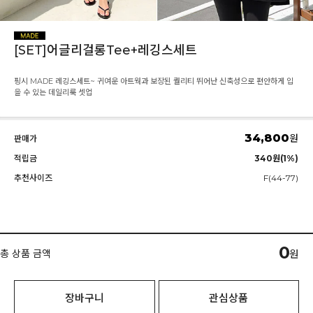
[SET]어글리걸롱Tee+레깅스세트
핑시 MADE 레깅스세트~ 귀여운 아트웍과 보장된 퀄리티 뛰어난 신축성으로 편안하게 입
을 수 있는 데일리룩 셋업
34,800
원
판매가
적립금
340원(1%)
추천사이즈
F(44-77)
0
총 상품 금액
원
장바구니
관심상품