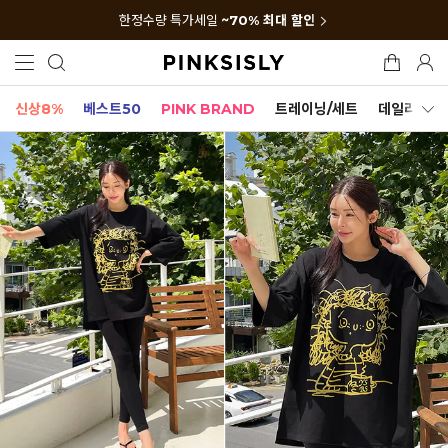
한정수량 특가세일
~70% 최대 할인
신상8%
베스트50
PINK BRAND
트레이닝/세트
데일리세트