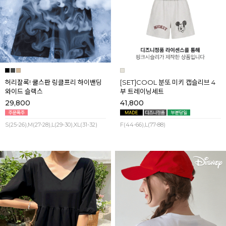
허리잘록! 쿨스판 링클프리 하이밴딩
[SET]COOL 분또 미키 캡슬리브 4
와이드 슬랙스
부 트레이닝세트
29,800
41,800
S(25-26),M(27-28),L(29-30),XL(31-32)
F(44-66),L(77-88)