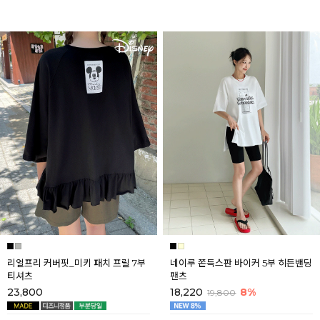
리얼프리 커버핏_미키 패치 프릴 7부
네이루 쫀득스판 바이커 5부 히든밴딩
티셔츠
팬츠
23,800
18,220
8%
19,800