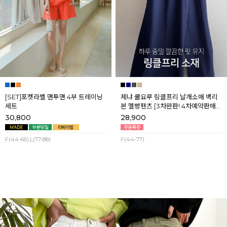
[SET]포켓라벨 맨투맨 4부 트레이닝
제냐 쿨요루 링클프리 날개소매 백리
세트
본 멜빵팬츠 [3차완판! 4차예약판매]
[네이비] 8월셋째주 순차배송
30,800
28,900
F(44-66),L(77-88)
F(44-77)