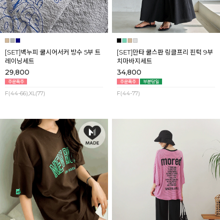
[SET]백누피 쿨시어서커 방수 5부 트
[SET]만타 쿨스판 링클프리 핀턱 9부
레이닝세트
치마바지세트
29,800
34,800
F(44-66),XL(77)
F(44-77)