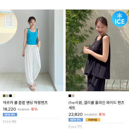
아르카 쿨 쫀쫀 밴딩 하렘팬츠
the시원_셀리쿨 훌라인 와이드 팬츠
세트
18,220
8%
19,800
22,820
8%
24,800
F(44-99)
F(44-77)