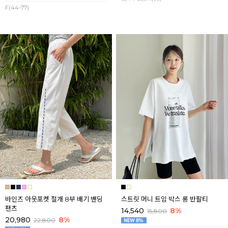
F(44-77)
바인즈 아웃포켓 절개 8부 배기 밴딩
스트릿 머니 트임 박스 롱 반팔티
팬츠
14,540
8%
15,800
20,980
8%
22,800