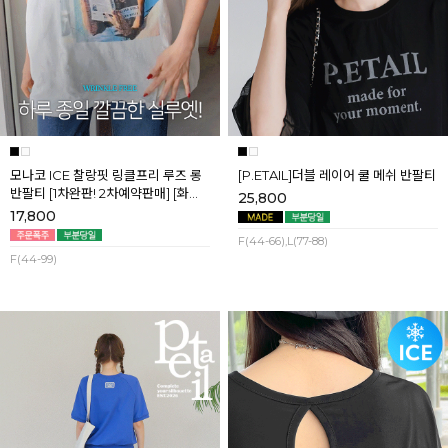
모나코 ICE 찰랑핏 링클프리 루즈 롱
[P.ETAIL]더블 레이어 쿨 메쉬 반팔티
반팔티 [1차완판! 2차예약판매] [화이
25,800
트] 8월둘째주 순차배송
17,800
F(44-66),L(77-88)
F(44-99)