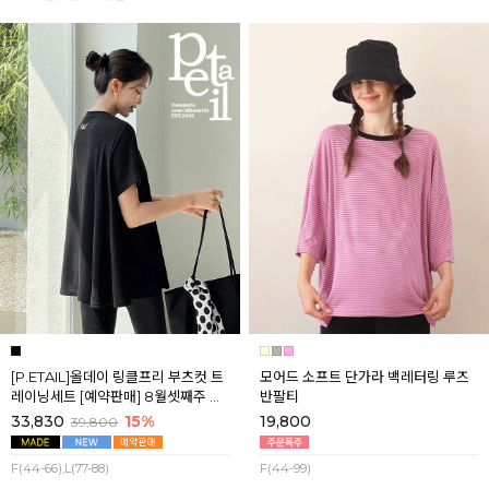
[P.ETAIL]올데이 링클프리 부츠컷 트
모어드 소프트 단가라 백레터링 루즈
레이닝세트 [예약판매] 8월셋째주 순
반팔티
차배송
33,830
15%
19,800
39,800
F(44-66),L(77-88)
F(44-99)