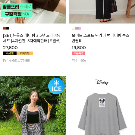
[SET]뉴룰즈 레터링 3.5부 트레이닝
모어드 소프트 단가라 백레터링 루즈
세트 [4차완판! 5차예약판매] 8월셋
반팔티
째주 순차배송
27,800
19,800
F(44-66),L(77-88)
F(44-99)