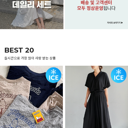
BEST 20
실시간으로 가장 많이 사랑 받는 상품