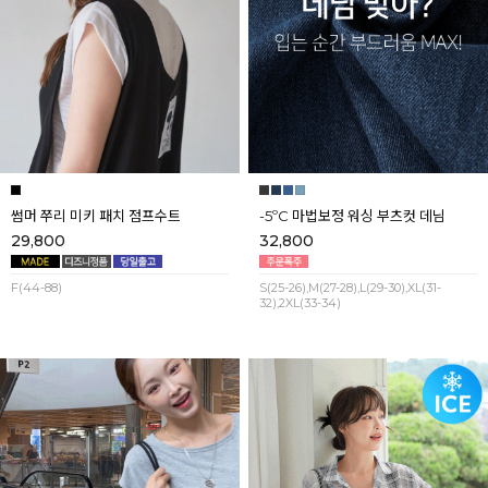
썸머 쭈리 미키 패치 점프수트
-5ºC 마법보정 워싱 부츠컷 데님
29,800
32,800
F(44-88)
S(25-26),M(27-28),L(29-30),XL(31-
32),2XL(33-34)