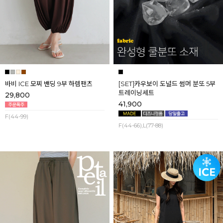
바비 ICE 모찌 밴딩 9부 하렘팬츠
[SET]카우보이 도널드 썸머 분또 5부
트레이닝세트
29,800
41,900
F(44-99)
F(44-66),L(77-88)