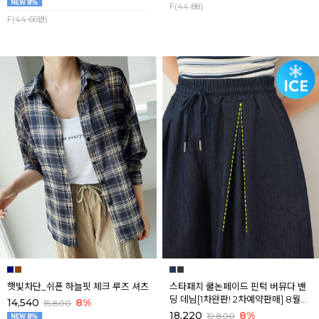
F(44-88)
F(44-66반)
햇빛차단_쉬폰 하늘핏 체크 루즈 셔츠
스타패치 쿨논페이드 핀턱 버뮤다 밴
딩 데님[1차완판! 2차예약판매] 8월셋
14,540
8%
15,800
째주 순차배송
18,220
8%
19,800