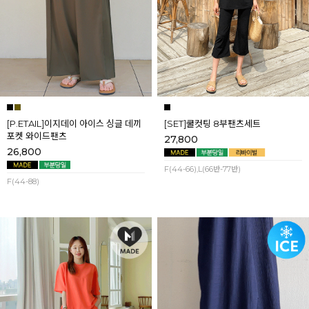
[P.ETAIL]이지데이 아이스 싱글 데끼
[SET]쿨컷팅 8부팬츠세트
포켓 와이드팬츠
27,800
26,800
F(44-66),L(66반-77반)
F(44-88)