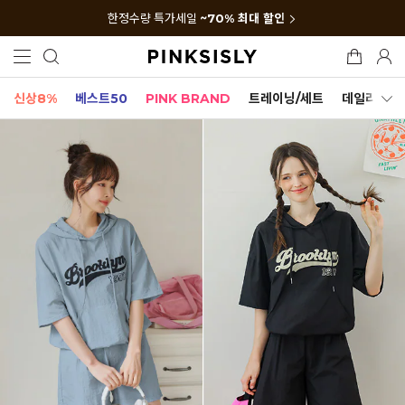
한정수량 특가세일
~70% 최대 할인
신상8%
베스트50
PINK BRAND
트레이닝/세트
데일리세트