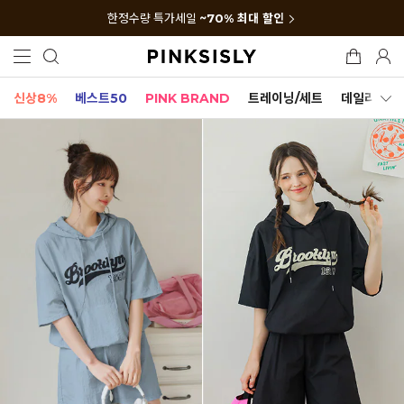
한정수량 특가세일
~70% 최대 할인
신상8%
베스트50
PINK BRAND
트레이닝/세트
데일리세트