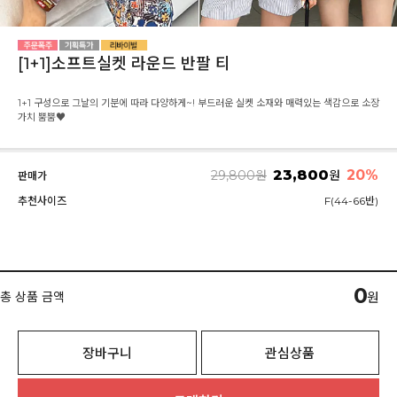
[1+1]소프트실켓 라운드 반팔 티
1+1 구성으로 그날의 기분에 따라 다양하게~! 부드러운 실켓 소재와 매력있는 색감으로 소장
가치 뿜뿜♥
23,800
20
%
29,800
원
원
판매가
추천사이즈
F(44-66반)
0
총 상품 금액
원
장바구니
관심상품