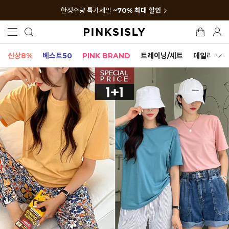
한정수량 특가세일
~70% 최대 할인
신상8%
베스트50
PINK BRAND
트레이닝/세트
데일리세트