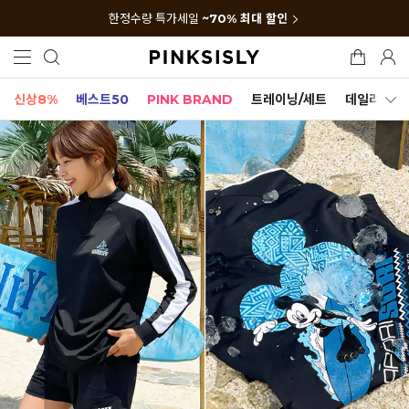
한정수량 특가세일
~70% 최대 할인
신상8%
베스트50
PINK BRAND
트레이닝/세트
데일리세트