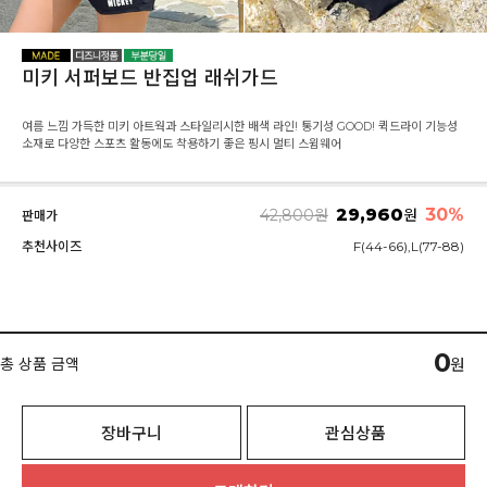
미키 서퍼보드 반집업 래쉬가드
여름 느낌 가득한 미키 아트웍과 스타일리시한 배색 라인! 통기성 GOOD! 퀵드라이 기능성
소재로 다양한 스포츠 활동에도 착용하기 좋은 핑시 멀티 스윔웨어
29,960
30%
42,800
원
원
판매가
추천사이즈
F(44-66),L(77-88)
0
총 상품 금액
원
장바구니
관심상품