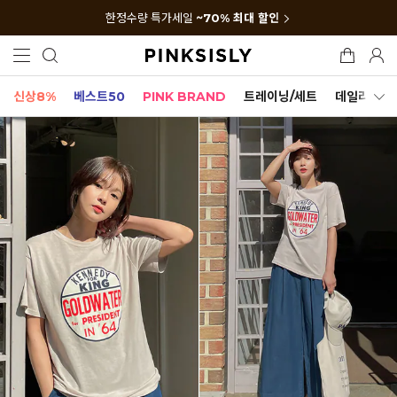
한정수량 특가세일
~70% 최대 할인
신상8%
베스트50
PINK BRAND
트레이닝/세트
데일리세트