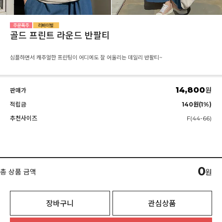
골드 프린트 라운드 반팔티
심플하면서 캐주얼한 프린팅이 어디에도 잘 어울리는 데일리 반팔티~
14,800
원
판매가
적립금
140원(1%)
추천사이즈
F(44-66)
0
총 상품 금액
원
장바구니
관심상품