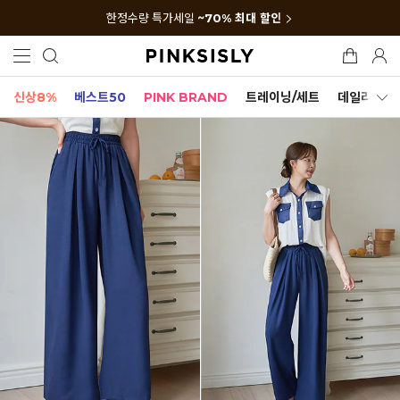
한정수량 특가세일
~70% 최대 할인
신상8%
베스트50
PINK BRAND
트레이닝/세트
데일리세트