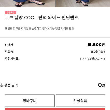
무브 찰랑 COOL 핀턱 와이드 밴딩팬츠
프론트 맞주름 디테일로 슬림하고 길어보이는 냉감 와이드 팬츠
15,800
원
판매가
적립금
150원(1%)
추천사이즈
F(44-66반),XL(77)
0
총 상품 금액
원
장바구니
관심상품