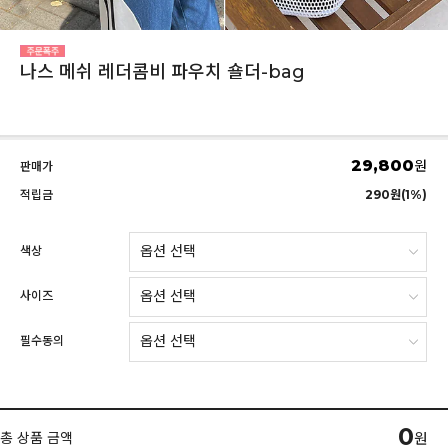
나스 메쉬 레더콤비 파우치 숄더-bag
29,800
원
판매가
적립금
290원(1%)
색상
사이즈
필수동의
0
총 상품 금액
원