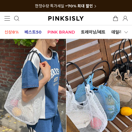
한정수량 특가세일
~70% 최대 할인
신상8%
베스트50
PINK BRAND
트레이닝/세트
데일리세트