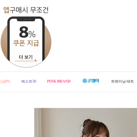
신상8%
베스트50
PINK BRAND
트레이닝/세트