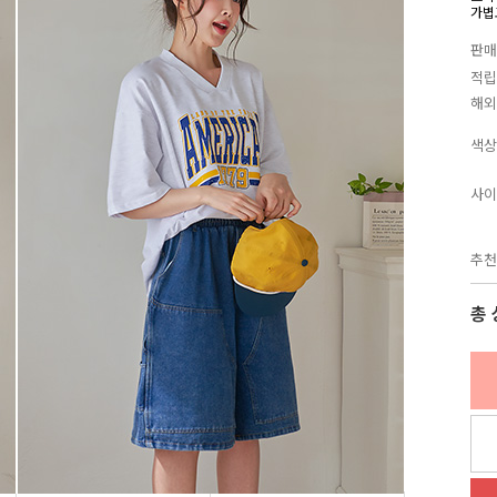
가볍
판매
적립
해외
색상
사이
추천
총 