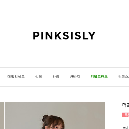
데일리세트
상의
하의
반바지
키별로팬츠
원피스
더
브이