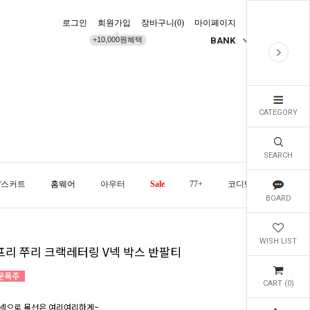
로그인
회원가입
장바구니(
0
)
마이페이지
배송조회
+10,000원혜택
BANK
KR
CATEGORY
SEARCH
/스커트
홈웨어
아우터
Sale
77+
코디템
오늘발
BOARD
WISH LIST
프리 쭈리 크랙레터링 V넥 박스 반팔티
CART (
0
)
넥으로 목선은 여리여리하게~