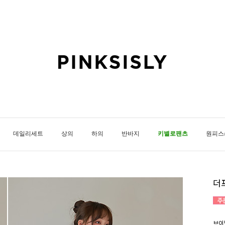
데일리세트
상의
하의
반바지
키별로팬츠
원피스
더
브이