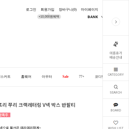
로그인
회원가입
장바구니(
0
)
마이페이지
배송조회
+10,000원혜택
BANK
KR
여름휴가
배송안내
CATEGORY
/스커트
홈웨어
아우터
Sale
77+
코디템
오늘발
SEARCH
프리 쭈리 크랙레터링 V넥 박스 반팔티
BOARD
넥으로 목선은 여리여리하게~
WISH LIST