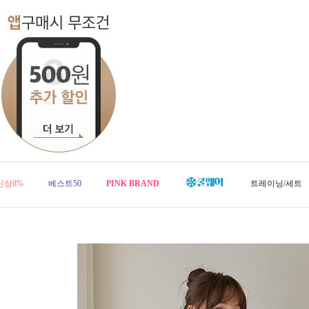
신상8%
베스트50
PINK BRAND
트레이닝/세트