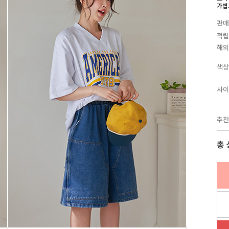
가볍
판매
적립
해외
색상
사이
추천
총 