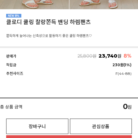
클로디 쿨링 찰랑쫀득 밴딩 하렘팬츠
쫀득하게 늘어나는 신축성으로 활동하기 좋은 쿨링 하렘팬츠🤍
23,740
8%
25,800
원
원
판매가
적립금
230원(1%)
추천사이즈
F(44-88)
0
총 상품 금액
원
장바구니
관심상품