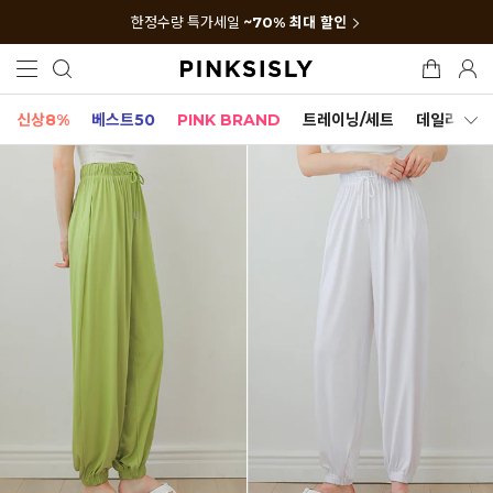
한정수량 특가세일
~70% 최대 할인
신상8%
베스트50
PINK BRAND
트레이닝/세트
데일리세트