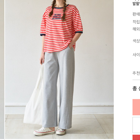
발랄
판매
적립
해외
색상
사이
추천
총 