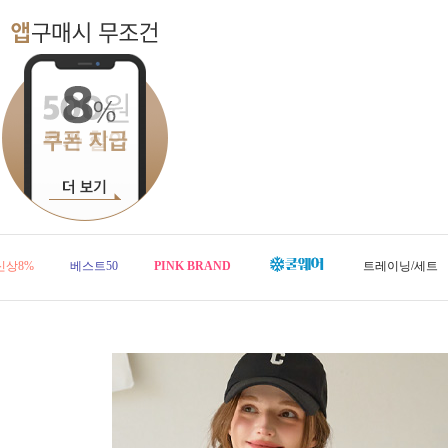
신상8%
베스트50
PINK BRAND
트레이닝/세트