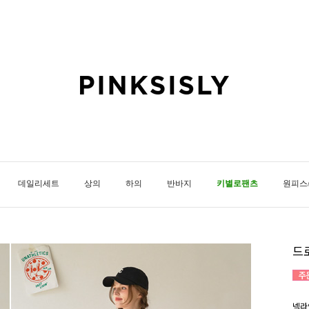
데일리세트
상의
하의
반바지
키별로팬츠
원피스
드
넥라