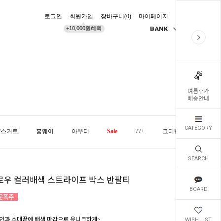
로그인
회원가입
장바구니(
0
)
마이페이지
배송조회
+10,000원혜택
BANK
KR
여름휴가
배송안내
CATEGORY
/스커트
홈웨어
아우터
Sale
77+
코디템
오늘발
SEARCH
로우 컬러배색 스트라이프 박스 반팔티
BOARD
인과 소매끝에 배색 마감으로 유니크하게~
WISH LIST