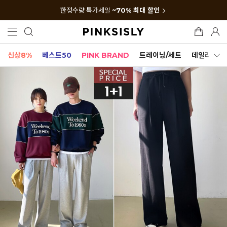
한정수량 특가세일
~70% 최대 할인
신상8%
베스트50
PINK BRAND
트레이닝/세트
데일리세트