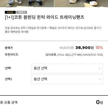
[1+1]코튼 블렌딩 핀턱 와이드 트레이닝팬츠
핏을 잡아주는 핀턱 디테일로 멋스럽게~! 폭넓은 사이즈의 와이드 핏으로 남녀모두 즐기기
좋은 매력만점 아이템!
38,900
15
%
45,600
원
원
판매가
추천사이즈
남녀공용_F(44-66),L(77-88),MAN(100-105)
선택1
선택2
0
총 상품 금액
원