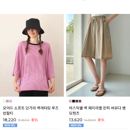
모어드 소프트 단가라 백레터링 루즈
바스락쿨 백 패치라벨 핀턱 버뮤다 밴
반팔티
딩팬츠
18,220
8%
13,620
8%
19,800
14,800