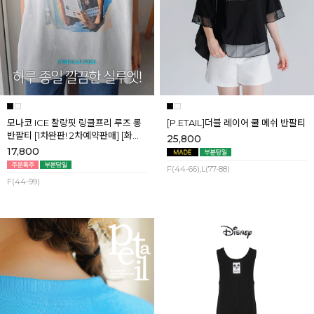
모나코 ICE 찰랑핏 링클프리 루즈 롱
[P.ETAIL]더블 레이어 쿨 메쉬 반팔티
반팔티 [1차완판! 2차예약판매] [화이
25,800
트] 8월첫째주 순차배송
17,800
F(44-66),L(77-88)
F(44-99)