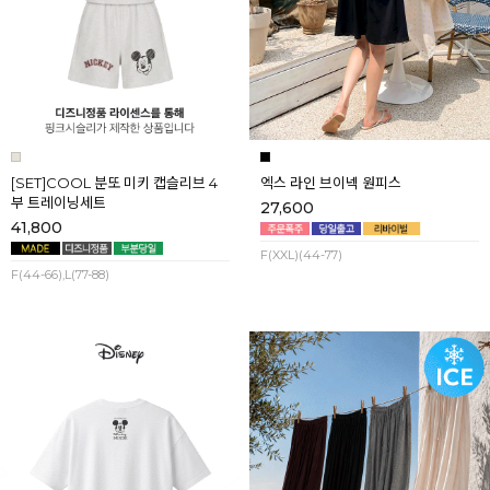
[SET]COOL 분또 미키 캡슬리브 4
엑스 라인 브이넥 원피스
부 트레이닝세트
27,600
41,800
F(XXL)(44-77)
F(44-66),L(77-88)