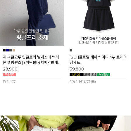
제냐 쿨요루 링클프리 날개소매 백리
[SET]플로럴 레이스 미니 4부 트레이
본 멜빵팬츠 [3차완판! 4차예약판매]
닝세트
[네이비] 8월셋째주 순차배송
28,900
39,800
F(44-77)
F(44-66),L(77-88)