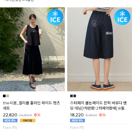
the시원_셀리쿨 훌라인 와이드 팬츠
스타패치 쿨논페이드 핀턱 버뮤다 밴
세트
딩 데님[1차완판! 2차예약판매] 8월셋
째주 순차배송
22,820
8%
18,220
8%
24,800
19,800
F(44-77)
F(44-77)