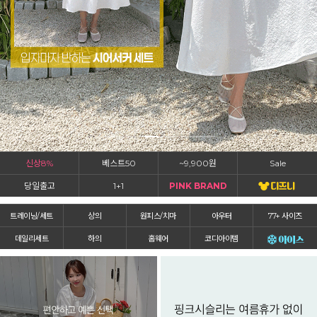
신상8%
베스트50
~9,900원
Sale
당일출고
1+1
PINK BRAND
트레이닝/세트
상의
원피스/치마
아우터
77+ 사이즈
데일리세트
하의
홈웨어
코디아이템