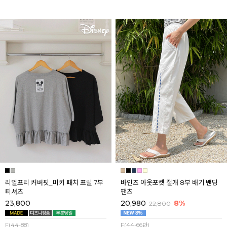
리얼프리 커버핏_미키 패치 프릴 7부
바인즈 아웃포켓 절개 8부 배기 밴딩
티셔츠
팬츠
23,800
20,980
8%
22,800
F(44-88)
F(44-66반)