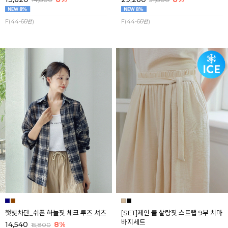
F(44-66반)
F(44-66반)
햇빛차단_쉬폰 하늘핏 체크 루즈 셔츠
[SET]제인 쿨 살랑핏 스트랩 9부 치마
바지세트
14,540
8%
15,800