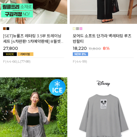
[SET]뉴룰즈 레터링 3.5부 트레이닝
모어드 소프트 단가라 백레터링 루즈
세트 [4차완판! 5차예약판매] 8월셋
반팔티
째주 순차배송
27,800
18,220
8%
19,800
F(44-66),L(77-88)
F(44-99)