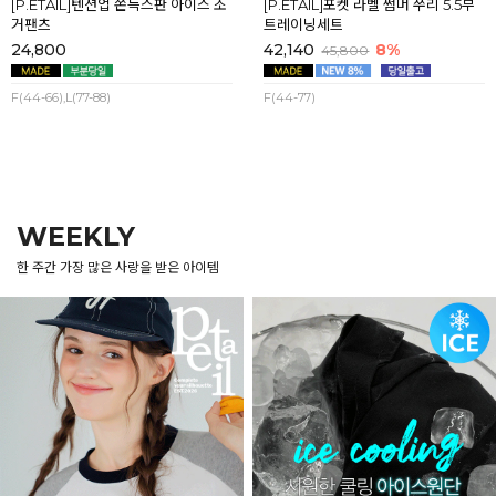
[P.ETAIL]텐션업 쫀득스판 아이스 조
[P.ETAIL]포켓 라벨 썸머 쭈리 5.5부
거팬츠
트레이닝세트
24,800
42,140
8%
45,800
F(44-66),L(77-88)
F(44-77)
WEEKLY
한 주간 가장 많은 사랑을 받은 아이템