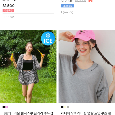
26,590
8%
28,900
31,800
F(44-77)
F(44-99)
[SET]크라운 쿨시스루 단가라 후드집
레니아 V넥 레터링 언발 트임 루즈 롱