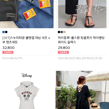
[SET]스누피타운 쿨텐셀 데님 셔츠 4
허리잘록! 쿨스판 링클프리 하이밴딩
부 팬츠세트
와이드 슬랙스
32,800
29,800
F(44-66),XL(77)
S(25-26),M(27-28),L(29-30),XL(31-32)