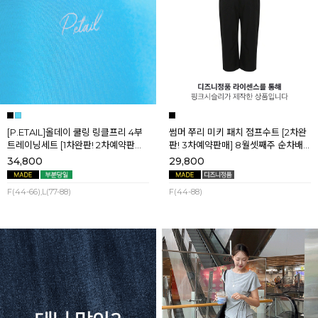
[P.ETAIL]올데이 쿨링 링클프리 4부
썸머 쭈리 미키 패치 점프수트 [2차완
트레이닝세트 [1차완판! 2차예약판매]
판! 3차예약판매] 8월셋째주 순차배
[블랙L] 8월셋째주 순차배송
송
34,800
29,800
F(44-66),L(77-88)
F(44-88)