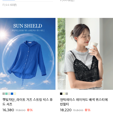
F(44-66반)
F(44-66반)
햇빛차단_라이트 거즈 스트링 박스 후
앤틱레이스 레이어드 배색 뷔스티에
드 셔츠
반팔티
16,380
8%
18,220
8%
17,800
19,800