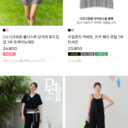
[SET]크라운 쿨시스루 단가라 후드집
리얼프리 커버핏_미키 패치 프릴 7부
업 3부 트레이닝세트
티셔츠
34,800
23,800
상의_F(44-88),하의_F(44-77)
F(44-88)