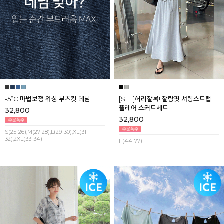
-5ºC 마법보정 워싱 부츠컷 데님
[SET]허리잘록! 찰랑핏 셔링스트랩
플레어 스커트세트
32,800
32,800
S(25-26),M(27-28),L(29-30),XL(31-
32),2XL(33-34)
F(44-77)