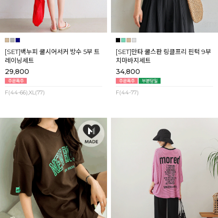
[SET]백누피 쿨시어서커 방수 5부 트
[SET]만타 쿨스판 링클프리 핀턱 9부
레이닝세트
치마바지세트
29,800
34,800
F(44-66),XL(77)
F(44-77)