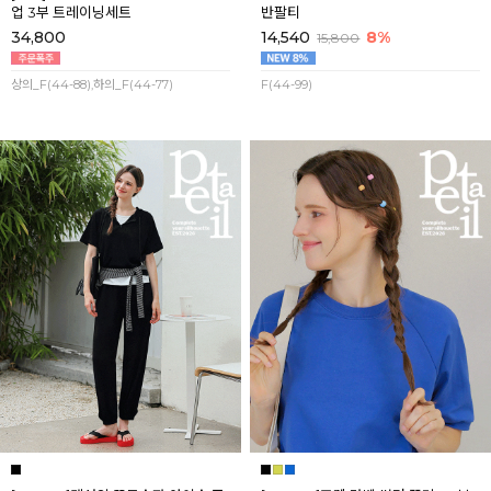
업 3부 트레이닝세트
반팔티
34,800
14,540
8%
15,800
상의_F(44-88),하의_F(44-77)
F(44-99)