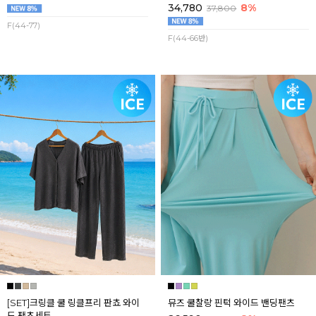
34,780
8%
37,800
F(44-77)
F(44-66반)
[SET]크링클 쿨 링클프리 판쵸 와이
뮤즈 쿨찰랑 핀턱 와이드 밴딩팬츠
드 팬츠세트