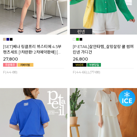
[SET]베나 링클프리 뷔스티에 4.5부
[P.ETAIL]살안타템_살랑살랑 쿨 썸머
팬츠세트 [1차완판! 2차예약판매] [네
린넨 가디건
이비,블랙] 8월셋째주 순차배송
27,800
26,800
F(44-88)
F(44-66),L(77-88)