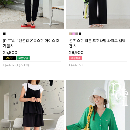
[P.ETAIL]텐션업 쫀득스판 아이스 조
몬즈 스판 리본 포켓라벨 와이드 멜빵
거팬츠
팬츠
24,800
28,900
F(44-66),L(77-88)
F(44-77)