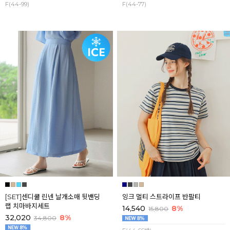
F(44-99)
F(44-77)
[SET]센디쿨 린넨 날개소매 뒷밴딩
잉크 멀티 스트라이프 반팔티
랩 치마바지세트
14,540
8%
15,800
32,020
8%
34,800