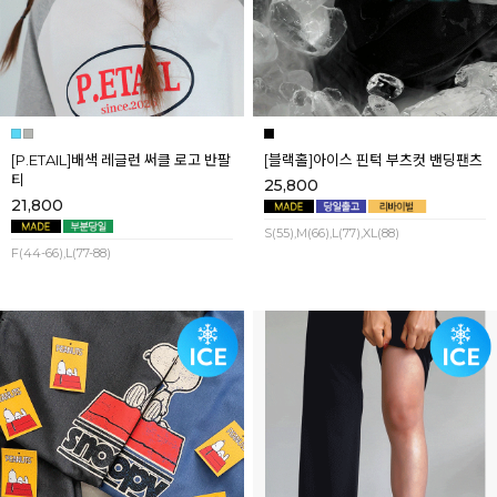
[P.ETAIL]배색 레글런 써클 로고 반팔
[블랙홀]아이스 핀턱 부츠컷 밴딩팬츠
티
25,800
21,800
S(55),M(66),L(77),XL(88)
F(44-66),L(77-88)