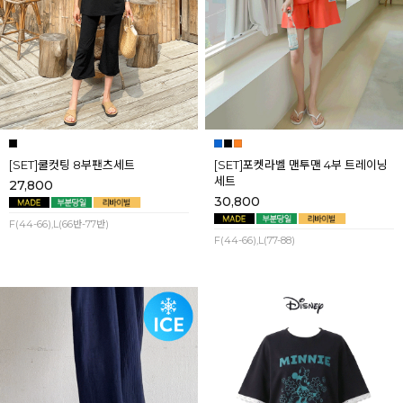
[SET]쿨컷팅 8부팬츠세트
[SET]포켓라벨 맨투맨 4부 트레이닝
세트
27,800
30,800
F(44-66),L(66반-77반)
F(44-66),L(77-88)