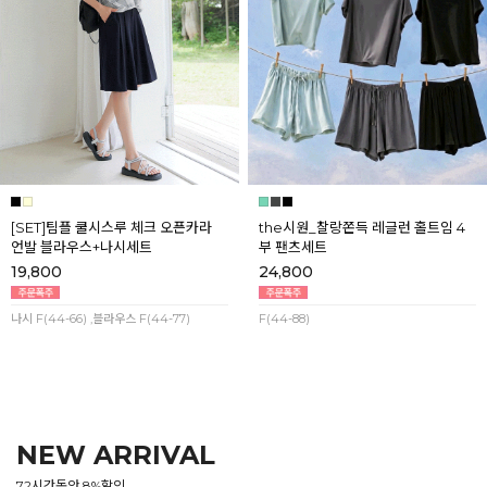
[SET]팀플 쿨시스루 체크 오픈카라
the시원_찰랑쫀득 레글런 홀트임 4
언발 블라우스+나시세트
부 팬츠세트
19,800
24,800
나시 F(44-66) ,블라우스 F(44-77)
F(44-88)
NEW ARRIVAL
72시간동안 8%할인