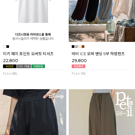
미키 패치 포인트 오버핏 티셔츠
바비 ICE 모찌 밴딩 9부 하렘팬츠
22,800
29,800
F(44-88)
F(44-99)