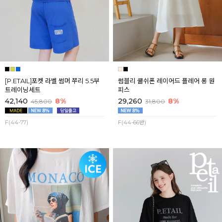
[P.ETAIL]포켓 라벨 썸머 쭈리 5.5부
썸블리 쿨쉬폰 레이어드 플레어 롱 원
트레이닝세트
피스
42,140
8%
29,260
8%
45,800
31,800
F(44-77)
F(44-66반)