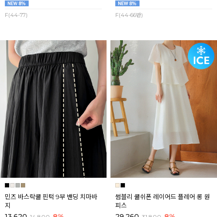
F(44-77)
F(44-66반)
민즈 바스락쿨 핀턱 9부 밴딩 치마바
썸블리 쿨쉬폰 레이어드 플레어 롱 원
지
피스
13,620
8%
29,260
8%
14,800
31,800