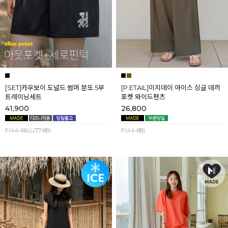
[SET]카우보이 도널드 썸머 분또 5부
[P.ETAIL]이지데이 아이스 싱글 데끼
트레이닝세트
포켓 와이드팬츠
41,900
26,800
F(44-66),L(77-88)
F(44-88)