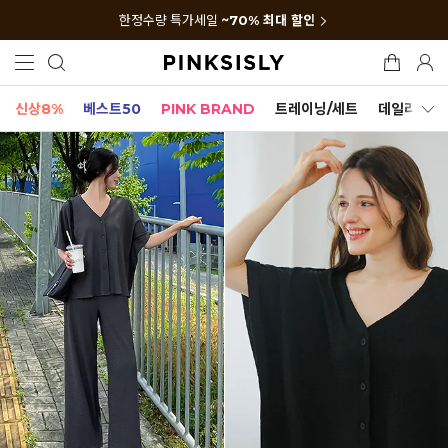
한정수량 특가세일
~70% 최대 할인
신상8%
베스트50
PINK BRAND
트레이닝/세트
데일리세트