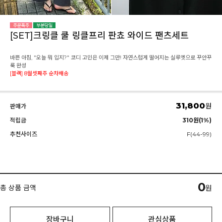
[SET]크링클 쿨 링클프리 판쵸 와이드 팬츠세트
바쁜 아침, "오늘 뭐 입지?" 코디 고민은 이제 그만! 자연스럽게 떨어지는 실루엣으로 꾸안꾸
룩 완성
[블랙] 8월셋째주 순차배송
31,800
원
판매가
적립금
310원(1%)
추천사이즈
F(44-99)
0
총 상품 금액
원
장바구니
관심상품