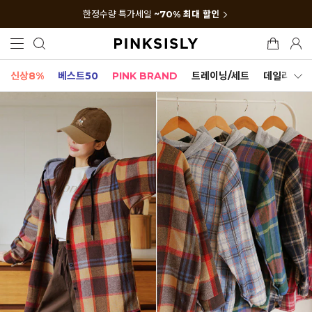
한정수량 특가세일
~70% 최대 할인
신상8%
베스트50
PINK BRAND
트레이닝/세트
데일리세트