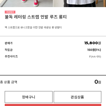
불독 레터링 스트랩 언발 루즈 롱티
백 스트랩으로 유니크함을 더한 언발 라운딩 롱 반팔티
15,800
원
판매가
적립금
150원(1%)
추천사이즈
F(44-99)
0
총 상품 금액
원
장바구니
관심상품