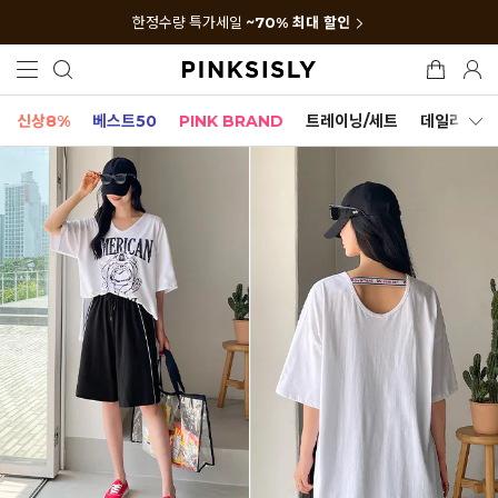
한정수량 특가세일
~70% 최대 할인
신상8%
베스트50
PINK BRAND
트레이닝/세트
데일리세트