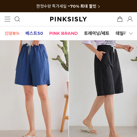
한정수량 특가세일
~70% 최대 할인
신상8%
베스트50
PINK BRAND
트레이닝/세트
데일리세트