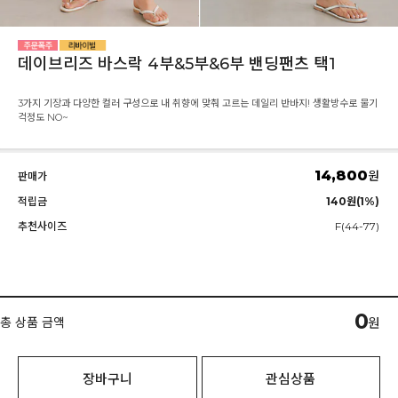
데이브리즈 바스락 4부&5부&6부 밴딩팬츠 택1
3가지 기장과 다양한 컬러 구성으로 내 취향에 맞춰 고르는 데일리 반바지! 생활방수로 물기
걱정도 NO~
14,800
원
판매가
적립금
140원(1%)
추천사이즈
F(44-77)
0
총 상품 금액
원
장바구니
관심상품