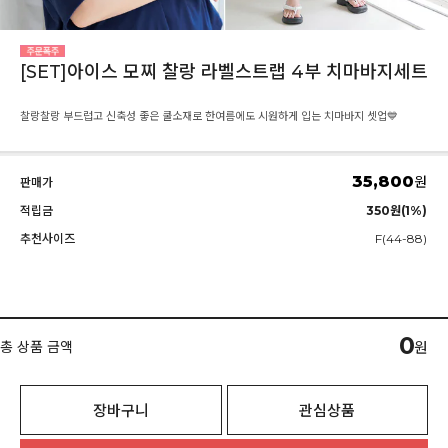
[SET]아이스 모찌 찰랑 라벨스트랩 4부 치마바지세트
찰랑찰랑 부드럽고 신축성 좋은 쿨소재로 한여름에도 시원하게 입는 치마바지 셋업💙
35,800
원
판매가
적립금
350원(1%)
추천사이즈
F(44-88)
0
총 상품 금액
원
장바구니
관심상품