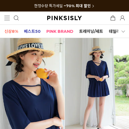
한정수량 특가세일
~70% 최대 할인
신상8%
베스트50
PINK BRAND
트레이닝/세트
데일리세트