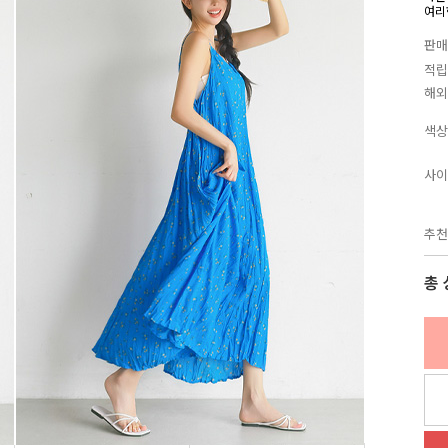
여리
판매
적립
해외
색상
사이
추천
총 