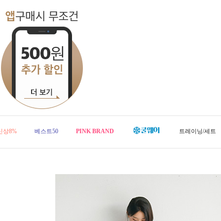
신상8%
베스트50
PINK BRAND
트레이닝/세트