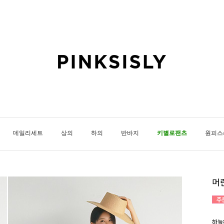
데일리세트
상의
하의
반바지
키별로팬츠
원피스
머
하늘