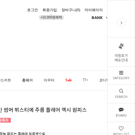
로그인
회원가입
장바구니(
0
)
마이페이지
배송조회
+10,000원혜택
BANK
KR
여름휴가
배송안내
CATEGORY
/스커트
홈웨어
아우터
Sale
77+
코디템
오늘발
SEARCH
린 썸머 뷔스티에 주름 플레어 맥시 원피스
BOARD
하늘 퍼지는 플레어 실루엣으로
WISH LIST