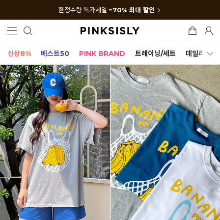
한정수량 특가세일
~70% 최대 할인
신상8%
베스트50
PINK BRAND
트레이닝/세트
데일리세트