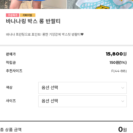
바나나링 박스 롱 반팔티
바나나 프린팅으로 포인트! 롱한 기장감에 박스핏 반팔티♥
15,800
원
판매가
적립금
150원(1%)
추천사이즈
F(44-88)
색상
사이즈
0
총 상품 금액
원