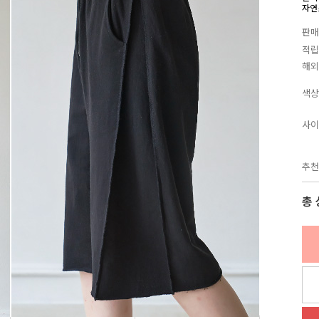
자연
판매
적립
해외
색상
사이
추천
총 