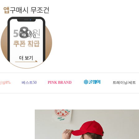
신상8%
베스트50
PINK BRAND
트레이닝/세트