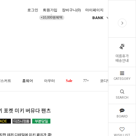
로그인
회원가입
장바구니(
0
)
마이페이지
배송조회
+10,000원혜택
BANK
KR
여름휴가
배송안내
CATEGORY
/스커트
홈웨어
아우터
Sale
77+
코디템
오늘발
SEARCH
끼 포켓 미키 버뮤다 팬츠
BOARD
지한 데끼 디테일에 미키 패치가 콕!
WISH LIST