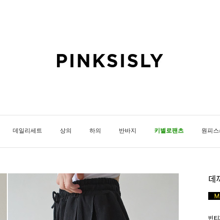
데일리세트
상의
하의
반바지
키별로팬츠
원피스
데
빈티