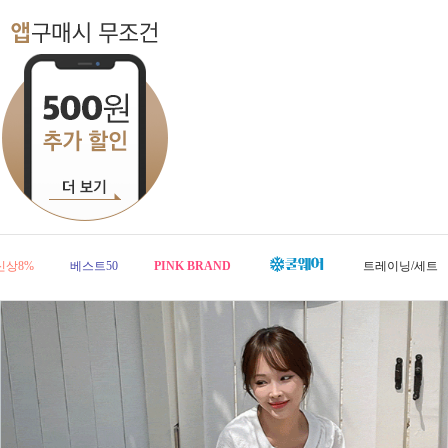
신상8%
베스트50
PINK BRAND
트레이닝/세트