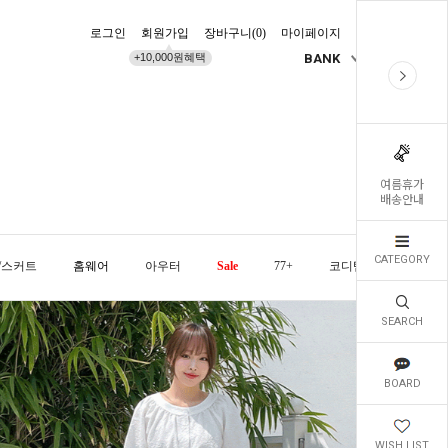
로그인
회원가입
장바구니(
0
)
마이페이지
배송조회
+10,000원혜택
BANK
KR
여름휴가
배송안내
CATEGORY
/스커트
홈웨어
아우터
Sale
77+
코디템
오늘발
SEARCH
BOARD
WISH LIST