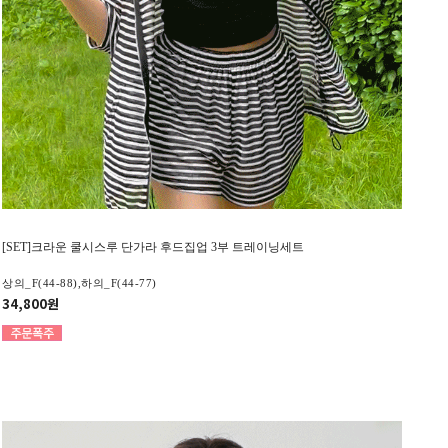
[SET]크라운 쿨시스루 단가라 후드집업 3부 트레이닝세트
상의_F(44-88),하의_F(44-77)
34,800원