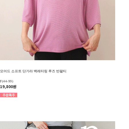
모어드 소프트 단가라 백레터링 루즈 반팔티
F(44-99)
19,800원