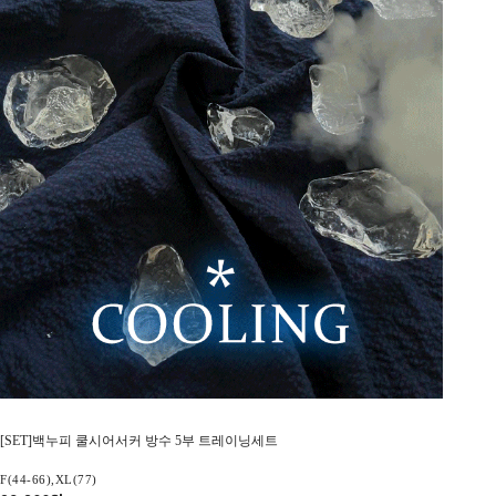
[SET]백누피 쿨시어서커 방수 5부 트레이닝세트
F(44-66),XL(77)