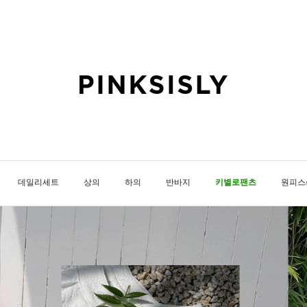
데일리세트
상의
하의
반바지
키별로팬츠
원피스