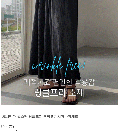
[SET]만타 쿨스판 링클프리 핀턱 9부 치마바지세트
F(44-77)