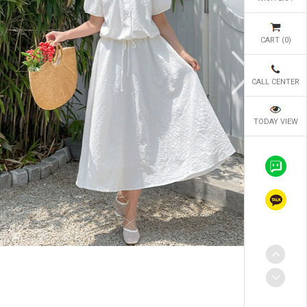
CART (
0
)
CALL CENTER
TODAY VIEW