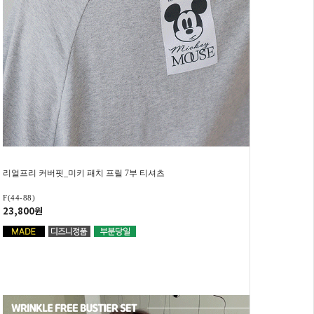
리얼프리 커버핏_미키 패치 프릴 7부 티셔츠
F(44-88)
23,800원