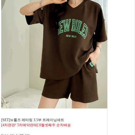
[SET]뉴룰즈 레터링 3.5부 트레이닝세트
[4차완판! 5차예약판매] 8월셋째주 순차배송