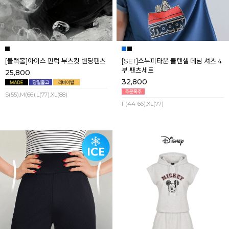
[블랙홀]아이스 핀턱 부츠컷 밴딩팬츠
[SET]스누피타운 쿨텐셀 데님 셔츠 4
부 팬츠세트
25,800
32,800
S(55),M(66),L(77),XL(88)
F(44-66),XL(77)