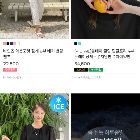
바인즈 아웃포켓 절개 8부 배기 밴딩
[P.ETAIL]올데이 쿨링 링클프리 4부
팬츠
트레이닝세트 [1차완판! 2차예약판매]
[블랙L] 8월셋째주 순차배송
22,800
34,800
F(44-66반)
F(44-66),L(77-88)