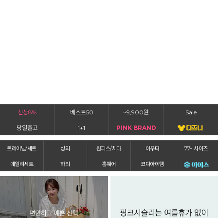
신상8%
베스트50
~9,900원
Sale
당일출고
1+1
PINK BRAND
트레이닝/세트
상의
원피스/치마
아우터
77+ 사이즈
데일리세트
하의
홈웨어
코디아이템