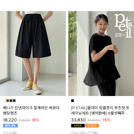
베니스 린넨라이크 절개라인 버뮤다
[P.ETAIL]올데이 링클프리 부츠컷 트
밴딩팬츠
레이닝세트 [예약판매] 8월셋째주 순
차배송
18,220
8%
33,830
15%
19,800
39,800
F(44-88)
F(44-66),L(77-88)