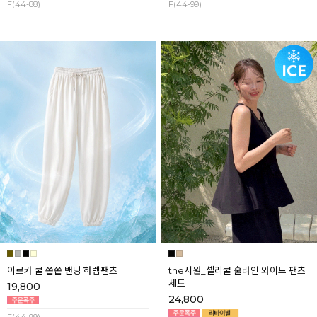
F(44-88)
F(44-99)
아르카 쿨 쫀쫀 밴딩 하렘팬츠
the시원_셀리쿨 훌라인 와이드 팬츠
세트
19,800
24,800
F(44-99)