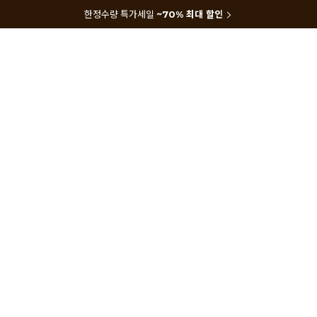
한정수량 특가세일
~70% 최대 할인