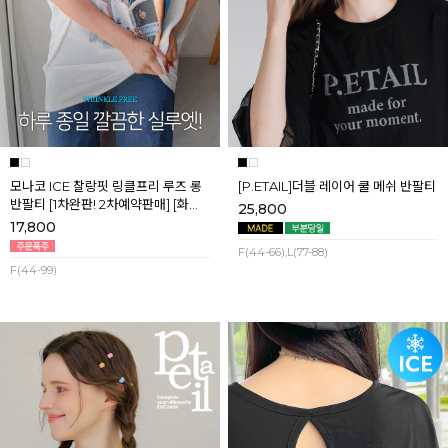
모나코 ICE 찰랑핏 링클프리 루즈 롱
[P.ETAIL]더블 레이어 쿨 메쉬 반팔티
반팔티 [1차완판! 2차예약판매] [화이
25,800
트] 8월둘째주 순차배송
17,800
F(44-66),L(77-88)
F(44-99)