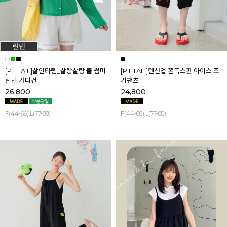
[P.ETAIL]살안타템_살랑살랑 쿨 썸머
[P.ETAIL]텐션업 쫀득스판 아이스 조
린넨 가디건
거팬츠
26,800
24,800
F(44-66),L(77-88)
F(44-66),L(77-88)