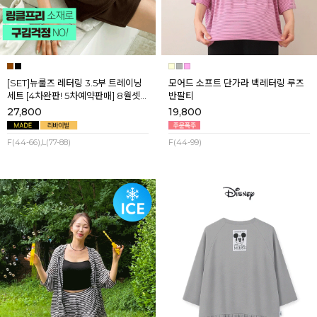
[SET]뉴룰즈 레터링 3.5부 트레이닝
모어드 소프트 단가라 백레터링 루즈
세트 [4차완판! 5차예약판매] 8월셋
반팔티
째주 순차배송
27,800
19,800
F(44-66),L(77-88)
F(44-99)