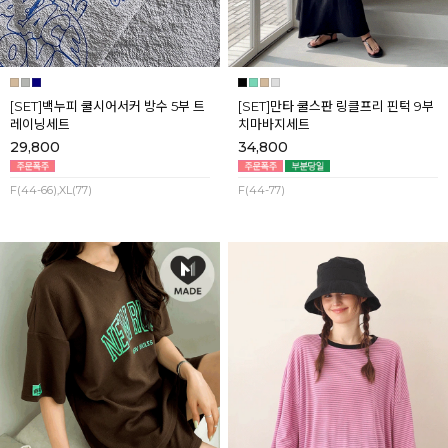
[SET]백누피 쿨시어서커 방수 5부 트
[SET]만타 쿨스판 링클프리 핀턱 9부
레이닝세트
치마바지세트
29,800
34,800
F(44-66),XL(77)
F(44-77)