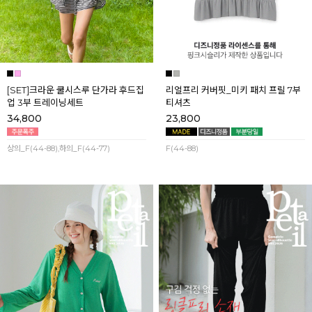
[SET]크라운 쿨시스루 단가라 후드집
리얼프리 커버핏_미키 패치 프릴 7부
업 3부 트레이닝세트
티셔츠
34,800
23,800
상의_F(44-88),하의_F(44-77)
F(44-88)