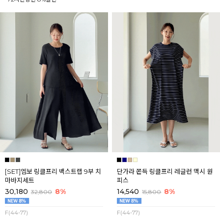
[SET]엠보 링클프리 백스트랩 9부 치
단가라 쫀득 링클프리 레글런 맥시 원
마바지세트
피스
30,180
8%
14,540
8%
32,800
15,800
F(44-77)
F(44-77)