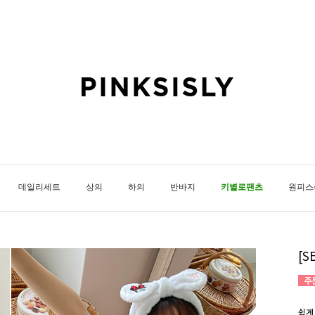
데일리세트
상의
하의
반바지
키별로팬츠
원피스
[
쉽게