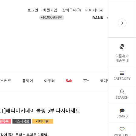
로그인
회원가입
장바구니(
0
)
마이페이지
배송조회
+10,000원혜택
BANK
KR
여름휴가
배송안내
CATEGORY
/스커트
홈웨어
아우터
Sale
77+
코디템
오늘발
SEARCH
SET]해피미키데이 쿨링 5부 파자마세트
BOARD
 잠에 들지 못하는 무더운 여름밤-
WISH LIST