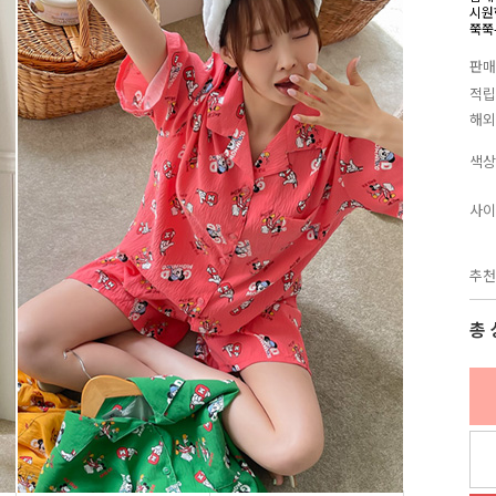
시원
쭉쭉
판매
적립
해외
색상
사이
추천
총 