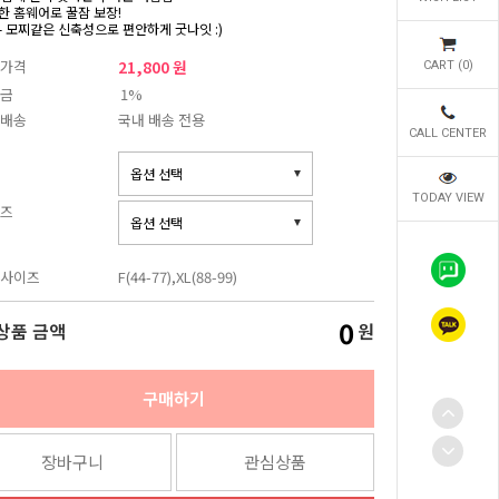
한 홈웨어로 꿀잠 보장!
- 모찌같은 신축성으로 편안하게 굿나잇 :)
가격
21,800 원
CART (
0
)
금
1%
배송
국내 배송 전용
CALL CENTER
TODAY VIEW
즈
사이즈
F(44-77),XL(88-99)
0
상품 금액
원
구매하기
장바구니
관심상품