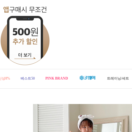
신상8%
베스트50
PINK BRAND
트레이닝/세트