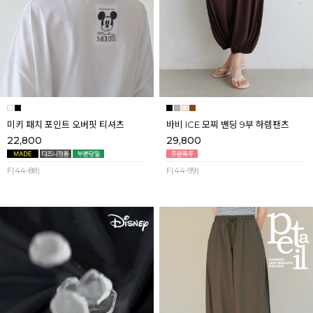
미키 패치 포인트 오버핏 티셔츠
바비 ICE 모찌 밴딩 9부 하렘팬츠
22,800
29,800
F(44-88)
F(44-99)