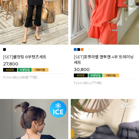
[SET]쿨컷팅 8부팬츠세트
[SET]포켓라벨 맨투맨 4부 트레이닝
세트
27,800
30,800
F(44-66),L(66반-77반)
F(44-66),L(77-88)