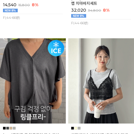
랩 치마바지세트
14,540
8%
15,800
32,020
8%
34,800
F(44-66반)
F(44-66반)