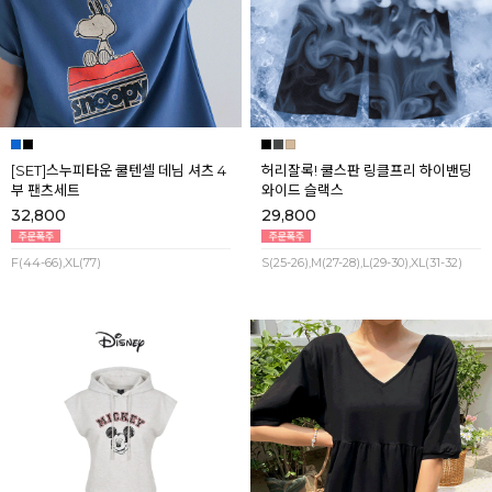
[SET]스누피타운 쿨텐셀 데님 셔츠 4
허리잘록! 쿨스판 링클프리 하이밴딩
부 팬츠세트
와이드 슬랙스
32,800
29,800
F(44-66),XL(77)
S(25-26),M(27-28),L(29-30),XL(31-32)