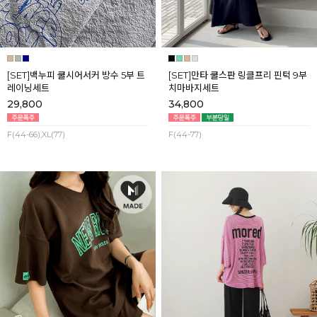
[SET]백누피 쿨시어서커 방수 5부 트
[SET]만타 쿨스판 링클프리 핀턱 9부
레이닝세트
치마바지세트
29,800
34,800
F(44-66),XL(77)
F(44-77)