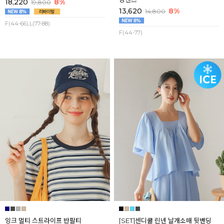
18,220
8%
19,800
13,620
8%
14,800
F(44-66),L(77-88)
F(44-77)
잉크 멀티 스트라이프 반팔티
[SET]센디쿨 린넨 날개소매 뒷밴딩