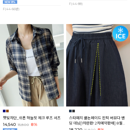
F(44-88)
F(44-66반)
햇빛차단_쉬폰 하늘핏 체크 루즈 셔츠
스타패치 쿨논페이드 핀턱 버뮤다 밴
딩 데님[1차완판! 2차예약판매] 8월셋
14,540
8%
15,800
째주 순차배송
18,220
8%
19,800