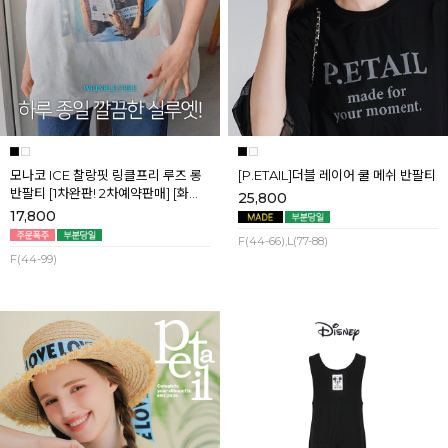
모나코 ICE 찰랑핏 링클프리 루즈 롱
[P.ETAIL]더블 레이어 쿨 메쉬 반팔티
반팔티 [1차완판! 2차예약판매] [화이
25,800
트] 8월둘째주 순차배송
17,800
F(44-66),L(77-88)
F(44-99)