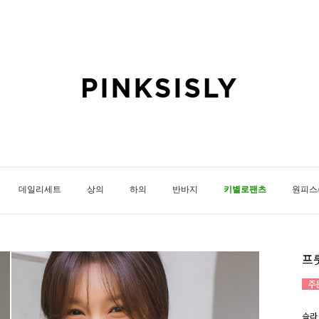
데일리세트
상의
하의
반바지
키별로팬츠
원피스
프
슬라