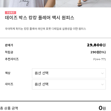
데이즈 박스 캉캉 플레어 맥시 원피스
우아하게 퍼지는 캉캉 플레어 라인에 포켓 디테일로 실용성을 더한 원피스
29,800
원
판매가
적립금
290원(1%)
추천사이즈
F(44-77)
색상
사이즈
0
총 상품 금액
원