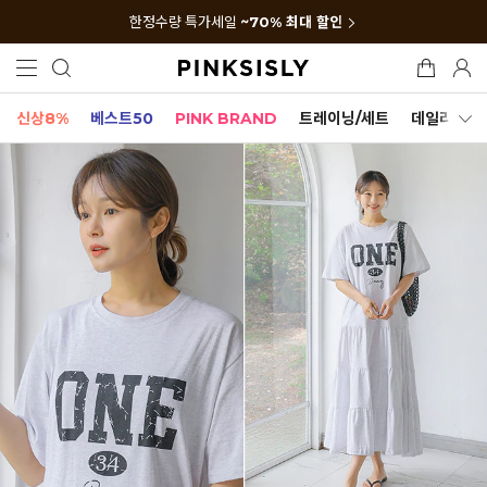
한정수량 특가세일
~70% 최대 할인
신상8%
베스트50
PINK BRAND
트레이닝/세트
데일리세트